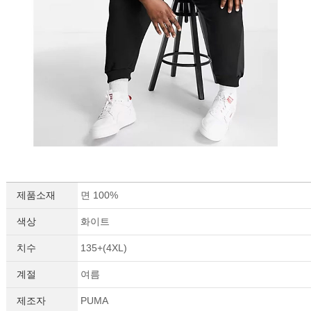
제품소재
면 100%
색상
화이트
세요!
치수
135+(4XL)
계절
여름
제조자
PUMA