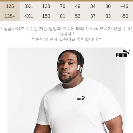
125
3XL
138
76
49
34
30
~46
135+
4XL
150
81
53
37
33
~50
* 상품사이즈 치수는 재는 방법과 위치에 따라 1~3cm 오차가 있을 수 있
습니다 *
페이코 ID로 페
** 본인의 옷과 실측비교 추천합니다 **
PAYCO 바로구매