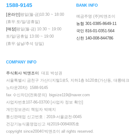
1588-9145
BANK INFO
[온라인]
평일(월-금)
10:30
~
18:00
예금주명 (주)빅앤조이
(휴무:토/일/공휴일)
농협 301-0385-8649-11
[매장]
평일(월-금)
10:30
~
19:00
국민 816-01-0351-564
토/일/공휴일
13:00
~
19:00
신한 140-008-844786
(휴무:설날/추석 당일)
COMPANY INFO
주식회사 빅앤조이
대표 박성권
서울특별시 금천구 가산디지털1로5, 지하1층 b120호(가산동, 대륭테크
노타운20차) 1588-9145
fax 수신차단(전화문의) bigsize119@naver.com
사업자번호107-86-03700
[사업자 정보 확인]
개인정보관리 책임자 박예지
통신판매업 신고번호 : 2019-서울금천-0045
건강기능식품영업신고 제2019-0084005호
copyright since2004©빅앤조이 all rights reserved.