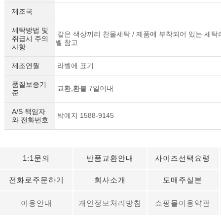
제조국
세탁방법 및
같은 색상끼리 찬물세탁 / 제품에 부착되어 있는 세탁
취급시 주의
벨 참고
사항
제조연월
라벨에 표기
품질보증기
교환,환불 7일이내
준
A/S 책임자
박예지 1588-9145
와 전화번호
1:1문의
반품교환안내
사이즈선택요령
전화로주문하기
회사소개
도매주실분
이용안내
개인정보처리방침
쇼핑몰이용약관