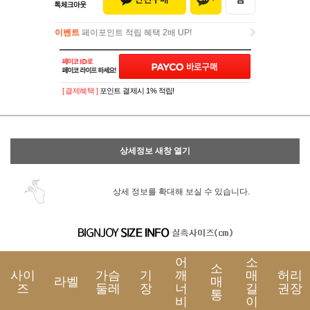
이벤트
페이포인트 적립 혜택 2배 UP!
이벤트
페이포인트 적립 혜택 2배 UP!
[ 결제혜택 ]
포인트 결제시 1% 적립!
상세정보 새창 열기
상세 정보를 확대해 보실 수 있습니다.
어
소
소
사이
가슴
기
깨
매
허리
라벨
매
즈
둘레
장
너
길
권장
통
비
이