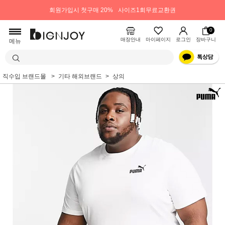
회원가입시 첫구매 20%
사이즈1회무료교환권
0
매장안내
마이페이지
로그인
장바구니
메뉴
직수입 브랜드몰
기타 해외브랜드
상의