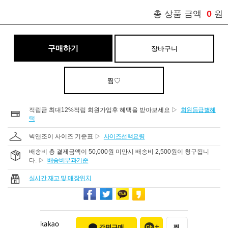
0
총 상품 금액
원
구매하기
장바구니
찜♡
적립금 최대12%적립 회원가입후 혜택을 받아보세요 ▷
회원등급별혜
택
빅앤조이 사이즈 기준표 ▷
사이즈선택요령
배송비 총 결제금액이 50,000원 미만시 배송비 2,500원이 청구됩니
다. ▷
배송비부과기준
실시간 재고 및 매장위치