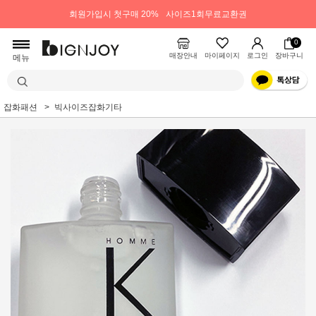
회원가입시 첫구매 20%
사이즈1회무료교환권
0
매장안내
마이페이지
로그인
장바구니
메뉴
잡화패션
빅사이즈잡화기타