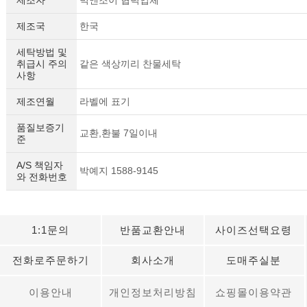
제조자
빅앤조이 협력업체
제조국
한국
세탁방법 및
취급시 주의
같은 색상끼리 찬물세탁
사항
제조연월
라벨에 표기
품질보증기
교환,환불 7일이내
준
A/S 책임자
박예지 1588-9145
와 전화번호
1:1문의
반품교환안내
사이즈선택요령
전화로주문하기
회사소개
도매주실분
이용안내
개인정보처리방침
쇼핑몰이용약관