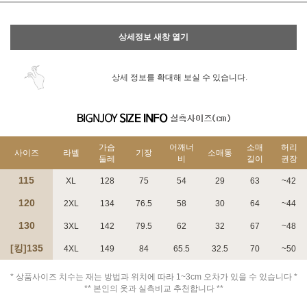
상세정보 새창 열기
상세 정보를 확대해 보실 수 있습니다.
가슴
어깨너
소매
허리
사이즈
라벨
기장
소매통
둘레
비
길이
권장
115
XL
128
75
54
29
63
~42
120
2XL
134
76.5
58
30
64
~44
130
3XL
142
79.5
62
32
67
~48
[킹]135
4XL
149
84
65.5
32.5
70
~50
* 상품사이즈 치수는 재는 방법과 위치에 따라 1~3cm 오차가 있을 수 있습니다 *
** 본인의 옷과 실측비교 추천합니다 **