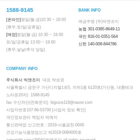
1588-9145
BANK INFO
[온라인]
평일(월-금)
10:30
~
18:00
예금주명 (주)빅앤조이
(휴무:토/일/공휴일)
농협 301-0385-8649-11
[매장]
평일(월-금)
10:30
~
19:00
국민 816-01-0351-564
토/일/공휴일
13:00
~
19:00
신한 140-008-844786
(휴무:설날/추석 당일)
COMPANY INFO
주식회사 빅앤조이
대표 박성권
서울특별시 금천구 가산디지털1로5, 지하1층 b120호(가산동, 대륭테크
노타운20차) 1588-9145
fax 수신차단(전화문의) bigsize119@naver.com
사업자번호107-86-03700
[사업자 정보 확인]
개인정보관리 책임자 박예지
통신판매업 신고번호 : 2019-서울금천-0045
건강기능식품영업신고 제2019-0084005호
copyright since2004©빅앤조이 all rights reserved.