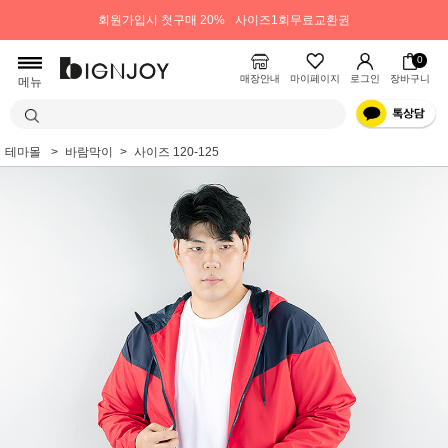
회원가입시 첫구매 20%
사이즈1회무료교환권
0
매장안내
마이페이지
로그인
장바구니
메뉴
테마몰
바람막이
사이즈 120-125