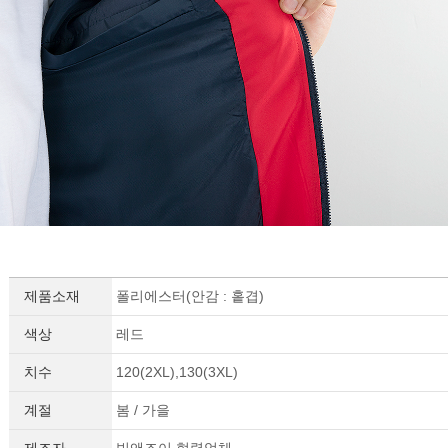
제품소재
폴리에스터(안감 : 홑겹)
색상
레드
치수
120(2XL),130(3XL)
계절
봄 / 가을