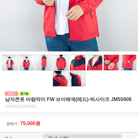
남자큰옷 바람막이 FW 브이배색(레드)-빅사이즈 JM55908
120(2XL),130(3XL)
75,000원
판매가 :