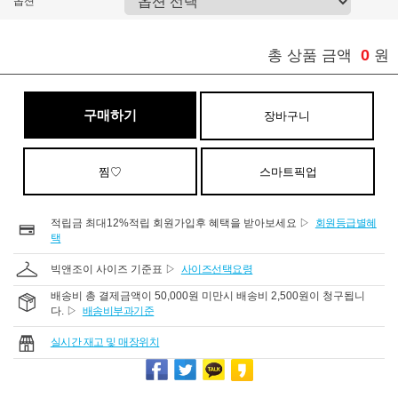
옵션
0
총 상품 금액
원
구매하기
장바구니
찜♡
스마트픽업
적립금 최대12%적립 회원가입후 혜택을 받아보세요 ▷
회원등급별혜
택
빅앤조이 사이즈 기준표 ▷
사이즈선택요령
배송비 총 결제금액이 50,000원 미만시 배송비 2,500원이 청구됩니
다. ▷
배송비부과기준
실시간 재고 및 매장위치