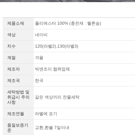
제품소재
폴리에스터 100% (충전재 : 웰론솜)
색상
네이비
치수
120(라벨2),130(라벨3)
계절
겨울
제조자
빅앤조이 협력업체
제조국
한국
세탁방법 및
취급시 주의
같은 색상끼리 찬물세탁
사항
제조연월
라벨에 표기
품질보증기
교환,환불 7일이내
준