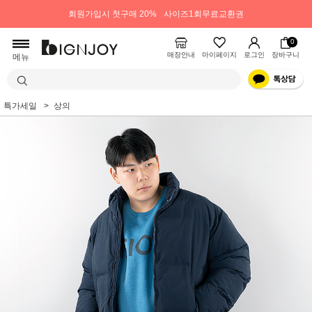
회원가입시 첫구매 20%
사이즈1회무료교환권
0
매장안내
마이페이지
로그인
장바구니
메뉴
특가세일
상의