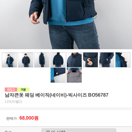
남자큰옷 패딩 베이직(네이비)-빅사이즈 BO56787
120(라벨2)
68,000원
판매가 :