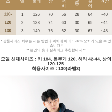
즈
벨
둘레
장
너
길
권장
통
비
이
110-
1
126
70
56
28
64
~40
120
2
138
74
60
30
65
~44
130
3
149
76
62
30
67
~48
* 상품사이즈 치수는 재는 방법과 위치에 따라 1~3cm 오차가 있을 수 있
페이코 ID로 페
PAYCO 바로구매
습니다 *
** 본인의 옷과 실측비교 추천합니다 **
모델 신체사이즈 : 키 184, 몸무게 120, 허리 42-44, 상의
120-125
착용사이즈 : 130(라벨3)