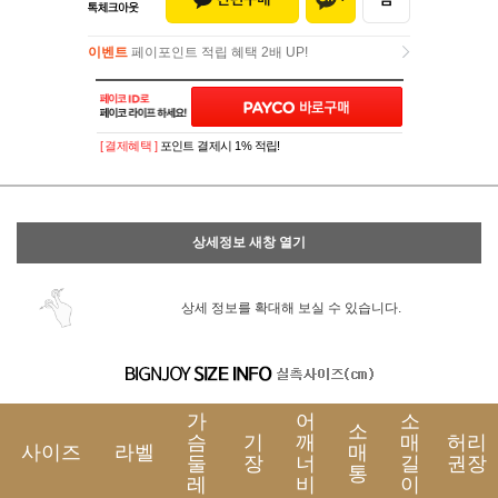
이벤트
페이포인트 적립 혜택 2배 UP!
이벤트
페이포인트 적립 혜택 2배 UP!
[ 결제혜택 ]
포인트 결제시 1% 적립!
상세정보 새창 열기
상세 정보를 확대해 보실 수 있습니다.
가
어
소
소
슴
기
깨
매
허리
사이즈
라벨
매
둘
장
너
길
권장
통
레
비
이