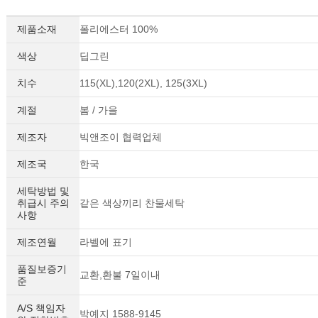
제품소재
폴리에스터 100%
색상
딥그린
치수
115(XL),120(2XL), 125(3XL)
계절
봄 / 가을
제조자
빅앤조이 협력업체
제조국
한국
세탁방법 및
취급시 주의
같은 색상끼리 찬물세탁
사항
제조연월
라벨에 표기
품질보증기
교환,환불 7일이내
준
A/S 책임자
박예지 1588-9145