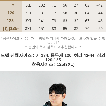
115
XL
132
71
56
27
62
~42
120
2XL
137
77
58
30
64
~44
125-
3XL
141
79
63
32
67
~46
[킹]135-
3XL
151
83
65
32
70
~50
페이코 ID로 페
PAYCO 바로구매
* 상품사이즈 치수는 재는 방법과 위치에 따라 1~3cm 오차가 있을 수 있
습니다 *
** 본인의 옷과 실측비교 추천합니다 **
모델 신체사이즈 : 키 184, 몸무게 120, 허리 42-44, 상의
120-125
착용사이즈 : 125(3XL)