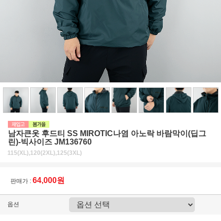
남자큰옷 후드티 SS MIROTIC나염 아노락 바람막이(딥그
린)-빅사이즈 JM136760
115(XL),120(2XL),125(3XL)
64,000원
판매가 :
옵션