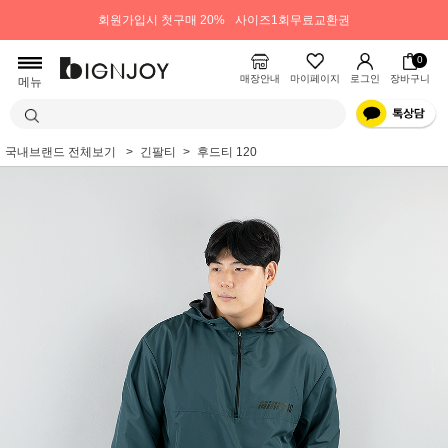
회원가입시 첫구매 20%
사이즈1회무료교환권
0
매장안내
마이페이지
로그인
장바구니
메뉴
국내브랜드 전체보기
긴팔티
후드티 120