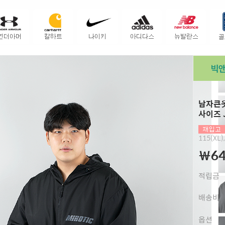
남자큰옷
사이즈 
115(XL)
￦64
적립금
배송비
옵션