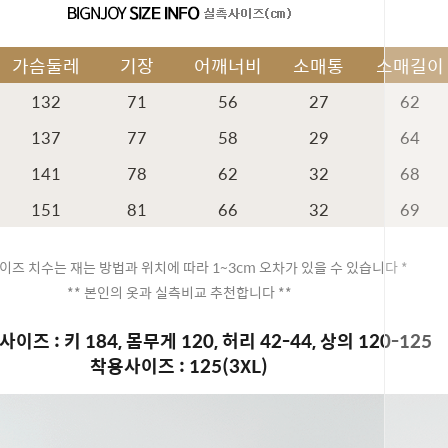
가슴둘레
기장
어깨너비
소매통
소매길이
132
71
56
27
62
137
77
58
29
64
141
78
62
32
68
151
81
66
32
69
이즈 치수는 재는 방법과 위치에 따라 1~3cm 오차가 있을 수 있습니다 *
** 본인의 옷과 실측비교 추천합니다 **
이즈 : 키 184, 몸무게 120, 허리 42-44, 상의 120-125
착용사이즈 : 125(3XL)
페이코 ID