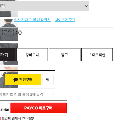
실시간 재고 및 매장위치
사이즈기준표
0
L
(금액)
하기
장바구니
찜♡
스마트픽업
포인트 적립 혜택 2배 UP!
포인트 적립 혜택 2배 UP!
Q&A (0)
]
포인트 결제시 1% 적립!