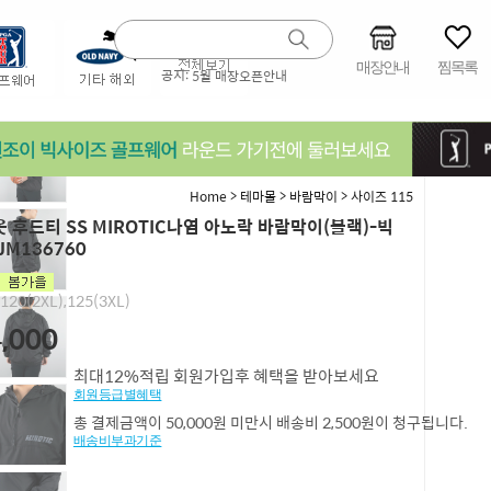
매장안내
찜목록
공지:
5월 매장오픈안내
>
>
>
Home
테마몰
바람막이
사이즈 115
 후드티 SS MIROTIC나염 아노락 바람막이(블랙)-빅
JM136760
,120(2XL),125(3XL)
,000
최대12%적립 회원가입후 혜택을 받아보세요
회원등급별혜택
총 결제금액이 50,000원 미만시 배송비 2,500원이 청구됩니다.
배송비부과기준