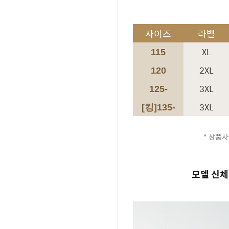
사이즈
라벨
XL
115
2XL
120
3XL
125-
3XL
[킹]135-
* 상품사
모델 신체사