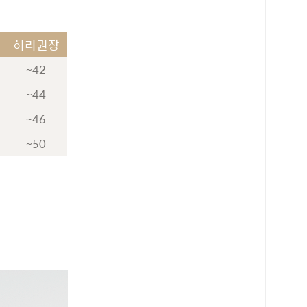
허리권장
~42
~44
~46
~50
로 페이
PAYCO 바로구매