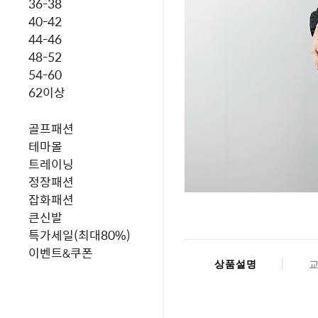
36-38
40-42
44-46
48-52
54-60
62이상
골프패션
테마몰
트레이닝
정장패션
잡화패션
큰신발
특가세일(최대80%)
이벤트&쿠폰
상품설명