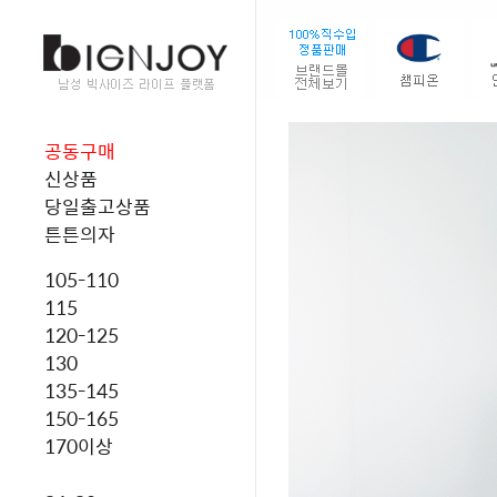
공동구매
신상품
당일출고상품
튼튼의자
105-110
115
120-125
130
135-145
150-165
170이상