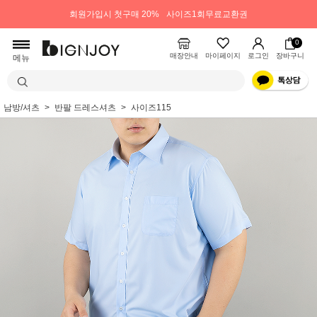
회원가입시 첫구매 20%
사이즈1회무료교환권
0
매장안내
마이페이지
로그인
장바구니
메뉴
남방/셔츠
반팔 드레스셔츠
사이즈115