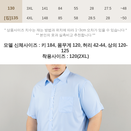
130
3XL
141
84
55
28
27.5
~48
[킹]135
4XL
148
85
58
28.5
28
~50
* 상품사이즈 치수는 재는 방법과 위치에 따라 1~3cm 오차가 있을 수 있습니다 *
페이코 ID로 페
** 본인의 옷과 실측비교 추천합니다 **
PAYCO 바로구매
모델 신체사이즈 : 키 184, 몸무게 120, 허리 42-44, 상의 120-
125
착용사이즈 : 120(2XL)