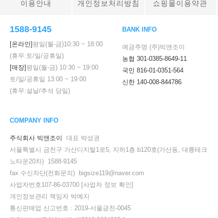
이용안내
개인정보처리방침
쇼핑몰이용약관
1588-9145
BANK INFO
[온라인]
평일(월-금)
10:30
~
18:00
예금주명 (주)빅앤조이
(휴무:토/일/공휴일)
농협 301-0385-8649-11
[매장]
평일(월-금)
10:30
~
19:00
국민 816-01-0351-564
토/일/공휴일
13:00
~
19:00
신한 140-008-844786
(휴무:설날/추석 당일)
COMPANY INFO
주식회사 빅앤조이
대표 박성권
서울특별시 금천구 가산디지털1로5, 지하1층 b120호(가산동, 대륭테크
노타운20차) 1588-9145
fax 수신차단(전화문의) bigsize119@naver.com
사업자번호107-86-03700
[사업자 정보 확인]
개인정보관리 책임자 박예지
통신판매업 신고번호 : 2019-서울금천-0045