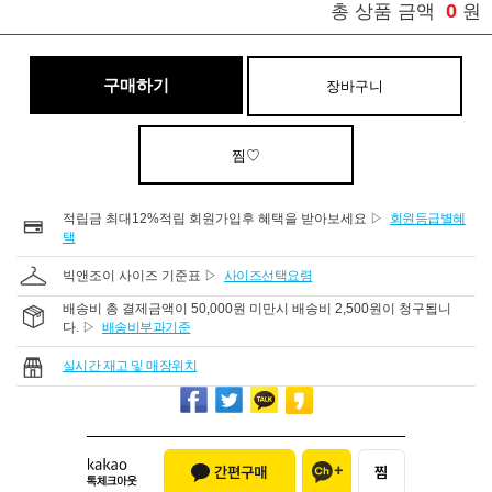
0
총 상품 금액
원
구매하기
장바구니
찜♡
적립금 최대12%적립 회원가입후 혜택을 받아보세요 ▷
회원등급별혜
택
빅앤조이 사이즈 기준표 ▷
사이즈선택요령
배송비 총 결제금액이 50,000원 미만시 배송비 2,500원이 청구됩니
다. ▷
배송비부과기준
실시간 재고 및 매장위치