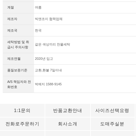
계절
여름
제조자
빅앤조이 협력업체
제조국
한국
세탁방법 및 취
같은 색상끼리 찬물세탁
급시 주의사항
제조연월
2020년 입고
품질보증기준
교환,환불 7일이내
A/S 책임자와 전
박예지 1588-9145
화번호
1:1문의
반품교환안내
사이즈선택요령
전화로주문하기
회사소개
도매주실분