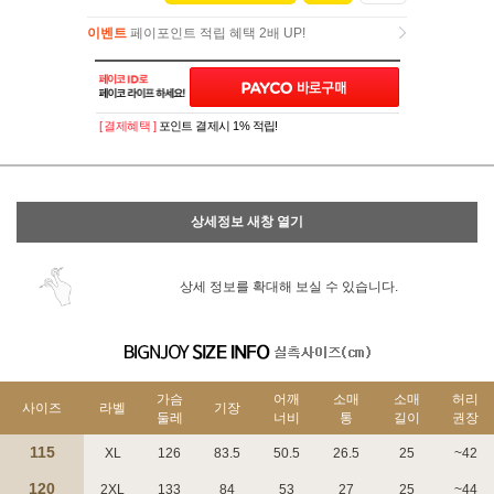
이벤트
페이포인트 적립 혜택 2배 UP!
이벤트
페이포인트 적립 혜택 2배 UP!
[ 결제혜택 ]
포인트 결제시 1% 적립!
상세정보 새창 열기
상세 정보를 확대해 보실 수 있습니다.
가슴
어깨
소매
소매
허리
사이즈
라벨
기장
둘레
너비
통
길이
권장
115
XL
126
83.5
50.5
26.5
25
~42
120
2XL
133
84
53
27
25
~44