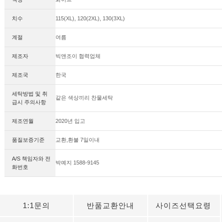
치수
115(XL), 120(2XL), 130(3XL)
계절
여름
제조자
빅앤조이 협력업체
제조국
한국
세탁방법 및 취
같은 색상끼리 찬물세탁
급시 주의사항
제조연월
2020년 입고
품질보증기준
교환,환불 7일이내
A/S 책임자와 전
박예지 1588-9145
화번호
1:1문의
반품교환안내
사이즈선택요령