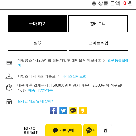
0
총 상품 금액
원
구매하기
장바구니
찜♡
스마트픽업
적립금 최대12%적립 회원가입후 혜택을 받아보세요 ▷
회원등급별혜
택
빅앤조이 사이즈 기준표 ▷
사이즈선택요령
배송비 총 결제금액이 50,000원 미만시 배송비 2,500원이 청구됩니
다. ▷
배송비부과기준
실시간 재고 및 매장위치