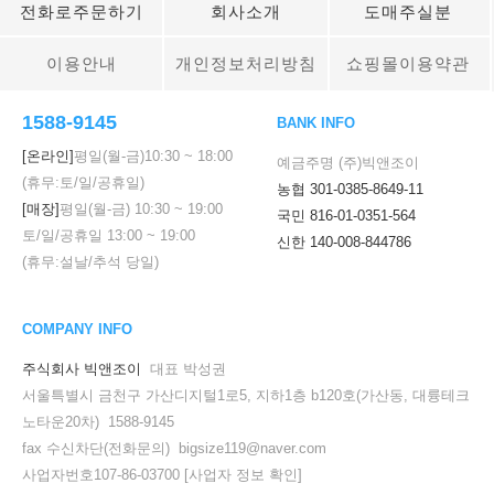
전화로주문하기
회사소개
도매주실분
이용안내
개인정보처리방침
쇼핑몰이용약관
1588-9145
BANK INFO
[온라인]
평일(월-금)
10:30
~
18:00
예금주명 (주)빅앤조이
(휴무:토/일/공휴일)
농협 301-0385-8649-11
[매장]
평일(월-금)
10:30
~
19:00
국민 816-01-0351-564
토/일/공휴일
13:00
~
19:00
신한 140-008-844786
(휴무:설날/추석 당일)
COMPANY INFO
주식회사 빅앤조이
대표 박성권
서울특별시 금천구 가산디지털1로5, 지하1층 b120호(가산동, 대륭테크
노타운20차) 1588-9145
fax 수신차단(전화문의) bigsize119@naver.com
사업자번호107-86-03700
[사업자 정보 확인]