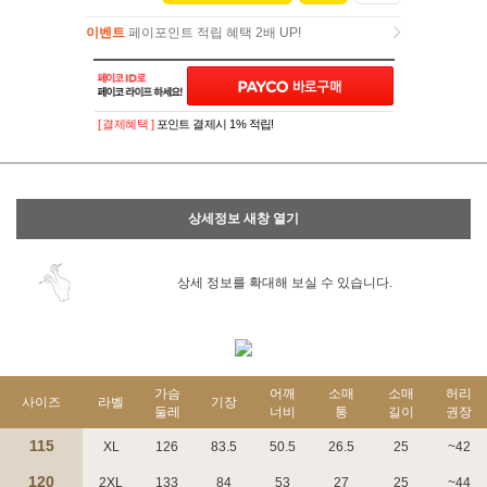
이벤트
페이포인트 적립 혜택 2배 UP!
이벤트
페이포인트 적립 혜택 2배 UP!
[ 결제혜택 ]
포인트 결제시 1% 적립!
상세정보 새창 열기
상세 정보를 확대해 보실 수 있습니다.
가슴
어깨
소매
소매
허리
사이즈
라벨
기장
둘레
너비
통
길이
권장
115
XL
126
83.5
50.5
26.5
25
~42
120
2XL
133
84
53
27
25
~44