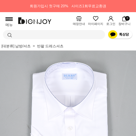
회원가입시 첫구매 20%
사이즈1회무료교환권
0
매장안내
마이페이지
로그인
장바구니
메뉴
[대분류] 남방/셔츠
반팔 드레스셔츠