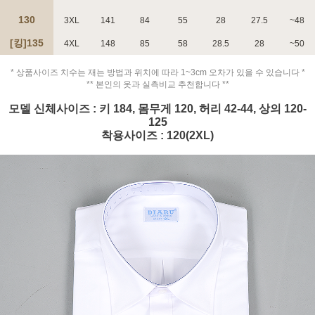
130
3XL
141
84
55
28
27.5
~48
[킹]135
4XL
148
85
58
28.5
28
~50
* 상품사이즈 치수는 재는 방법과 위치에 따라 1~3cm 오차가 있을 수 있습니다 *
페이코 ID로 페
** 본인의 옷과 실측비교 추천합니다 **
PAYCO 바로구매
모델 신체사이즈 : 키 184, 몸무게 120, 허리 42-44, 상의 120-
125
착용사이즈 : 120(2XL)