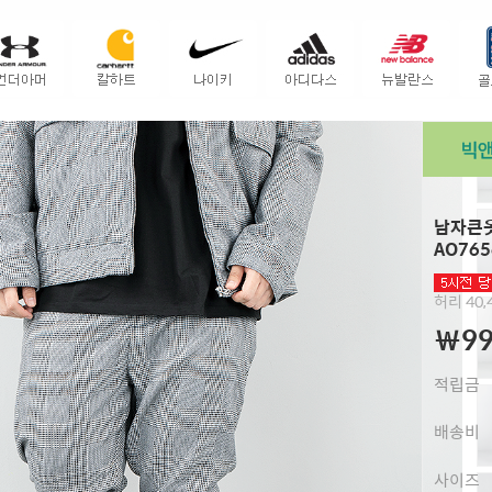
남자큰옷
AO765
허리 40,4
￦99
적립금
배송비
사이즈