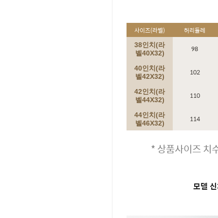
사이즈(라벨)
허리둘레
38인치(라
98
벨40X32)
40인치(라
102
벨42X32)
42인치(라
110
벨44X32)
44인치(라
114
벨46X32)
* 상품사이즈 치수
모델 신체