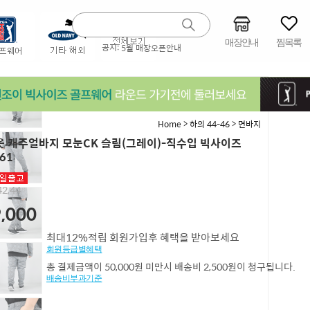
매장안내
찜목록
공지:
5월 매장오픈안내
>
>
Home
하의 44-46
면바지
 캐주얼바지 모눈CK 슬림(그레이)-직수입 빅사이즈
61
2,44
,000
최대12%적립 회원가입후 혜택을 받아보세요
회원등급별혜택
총 결제금액이 50,000원 미만시 배송비 2,500원이 청구됩니다.
배송비부과기준