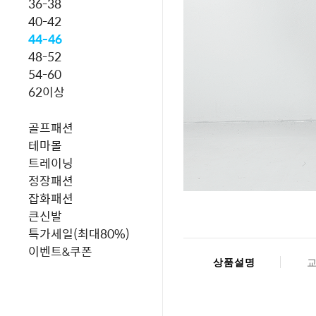
36-38
40-42
44-46
48-52
54-60
62이상
골프패션
테마몰
트레이닝
정장패션
잡화패션
큰신발
특가세일(최대80%)
이벤트&쿠폰
상품설명