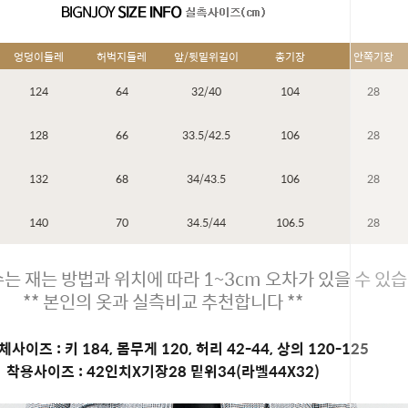
엉덩이둘레
허벅지둘레
앞/뒷밑위길이
총기장
안쪽기장
124
64
32/40
104
28
128
66
33.5/42.5
106
28
132
68
34/43.5
106
28
140
70
34.5/44
106.5
28
는 재는 방법과 위치에 따라 1~3cm 오차가 있을 수 있습
** 본인의 옷과 실측비교 추천합니다 **
사이즈 : 키 184, 몸무게 120, 허리 42-44, 상의 120-125
페이코 ID
착용사이즈 : 42인치X기장28 밑위34(라벨44X32)