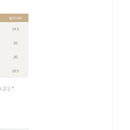
밑단너비
19.5
20
20
20.5
니다 *
로 페이
PAYCO 바로구매