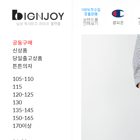
공동구매
신상품
당일출고상품
튼튼의자
105-110
115
120-125
130
135-145
150-165
170이상