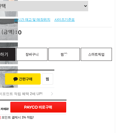
실시간 재고 및 매장위치
사이즈기준표
0
L
(금액)
하기
장바구니
찜♡
스마트픽업
포인트 적립 혜택 2배 UP!
포인트 적립 혜택 2배 UP!
Q&A (0)
]
포인트 결제시 1% 적립!