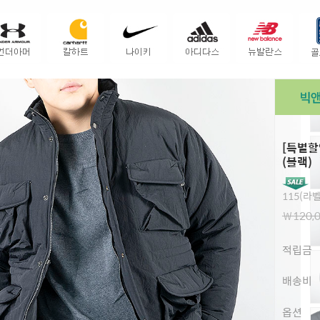
[특별할
(블랙)
115(라벨
￦120,
적립금
배송비
옵션