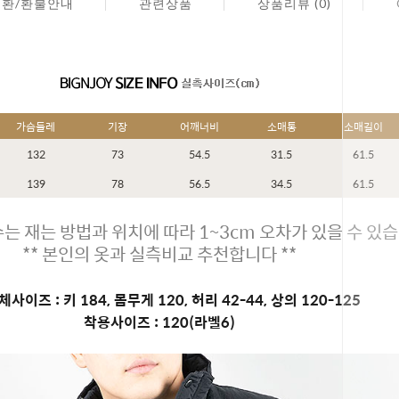
교환/환불안내
관련상품
상품리뷰 (0)
가슴둘레
기장
어깨너비
소매통
소매길이
132
73
54.5
31.5
61.5
139
78
56.5
34.5
61.5
는 재는 방법과 위치에 따라 1~3cm 오차가 있을 수 있습
** 본인의 옷과 실측비교 추천합니다 **
사이즈 : 키 184, 몸무게 120, 허리 42-44, 상의 120-125
착용사이즈 : 120(라벨6)
페이코 ID