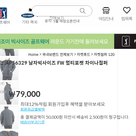
매장안내
찜목록
공지:
5월 매장오픈안내
>
>
>
Home
국내브랜드 전체보기
자켓후드
자켓점퍼 120
인]AP56329 남자빅사이즈 FW 멀티포켓 차이나점퍼
4)
000
￦79,000
최대12%적립 회원가입후 혜택을 받아보세요
회원등급별혜택
총 결제금액이 50,000원 미만시 배송비 2,500원이 청구됩니다.
배송비부과기준