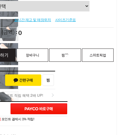
실시간 재고 및 매장위치
사이즈기준표
0
L
(금액)
하기
장바구니
찜♡
스마트픽업
포인트 적립 혜택 2배 UP!
포인트 적립 혜택 2배 UP!
]
포인트 결제시 1% 적립!