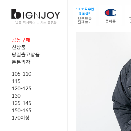
공동구매
신상품
당일출고상품
튼튼의자
105-110
115
120-125
130
135-145
150-165
170이상