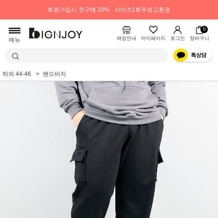
회원가입시 첫구매 20%
사이즈1회무료교환권
0
매장안내
마이페이지
로그인
장바구니
메뉴
하의 44-46
밴드바지