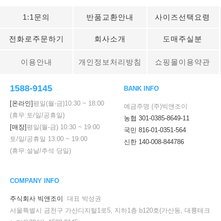
1:1문의
반품교환안내
사이즈선택요령
전화로주문하기
회사소개
도매주실분
이용안내
개인정보처리방침
쇼핑몰이용약관
1588-9145
BANK INFO
[온라인]
평일(월-금)
10:30
~
18:00
예금주명 (주)빅앤조이
(휴무:토/일/공휴일)
농협 301-0385-8649-11
[매장]
평일(월-금)
10:30
~
19:00
국민 816-01-0351-564
토/일/공휴일
13:00
~
19:00
신한 140-008-844786
(휴무:설날/추석 당일)
COMPANY INFO
주식회사 빅앤조이
대표 박성권
서울특별시 금천구 가산디지털1로5, 지하1층 b120호(가산동, 대륭테크