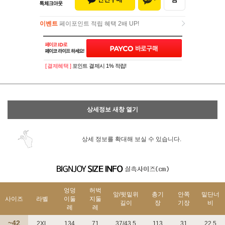
이벤트
페이포인트 적립 혜택 2배 UP!
이벤트
페이포인트 적립 혜택 2배 UP!
[ 결제혜택 ]
포인트 결제시 1% 적립!
상세정보 새창 열기
상세 정보를 확대해 보실 수 있습니다.
엉덩
허벅
앞/뒷밑위
총기
안쪽
밑단너
사이즈
라벨
이둘
지둘
길이
장
기장
비
레
레
~42
2XL
134
71
37/43.5
113
31
22.5