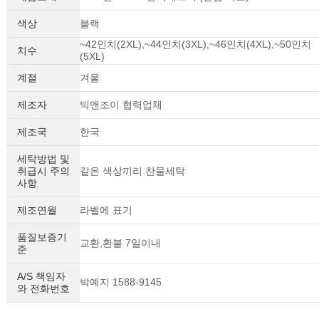
색상
블랙
~42인치(2XL),~44인치(3XL),~46인치(4XL),~50인치
치수
(5XL)
계절
겨울
제조자
빅앤조이 협력업체
제조국
한국
세탁방법 및
취급시 주의
같은 색상끼리 찬물세탁
사항
제조연월
라벨에 표기
품질보증기
교환,환불 7일이내
준
A/S 책임자
박예지 1588-9145
와 전화번호