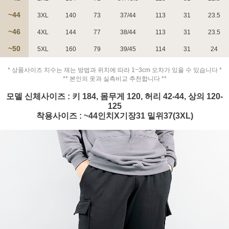
~44
3XL
140
73
37/44
113
31
23.5
~46
4XL
144
77
38/44
113
31
23.5
~50
5XL
160
79
39/45
114
31
24
페이코 ID로 페
* 상품사이즈 치수는 재는 방법과 위치에 따라 1~3cm 오차가 있을 수 있습니다 *
PAYCO 바로구매
** 본인의 옷과 실측비교 추천합니다 **
모델 신체사이즈 : 키 184, 몸무게 120, 허리 42-44, 상의 120-
125
착용사이즈 : ~44인치X기장31 밑위37(3XL)