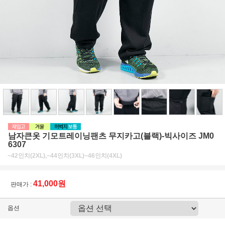
남자큰옷 기모트레이닝팬츠 무지카고(블랙)-빅사이즈 JM0
6307
~42인치(2XL),~44인치(3XL)~46인치(4XL)
41,000원
판매가 :
옵션