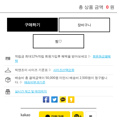
0
총 상품 금액
원
구매하기
장바구니
찜♡
적립금 최대12%적립 회원가입후 혜택을 받아보세요 ▷
회원등급별혜
택
빅앤조이 사이즈 기준표 ▷
사이즈선택요령
배송비 총 결제금액이 50,000원 미만시 배송비 2,500원이 청구됩니
다. ▷
배송비부과기준
실시간 재고 및 매장위치