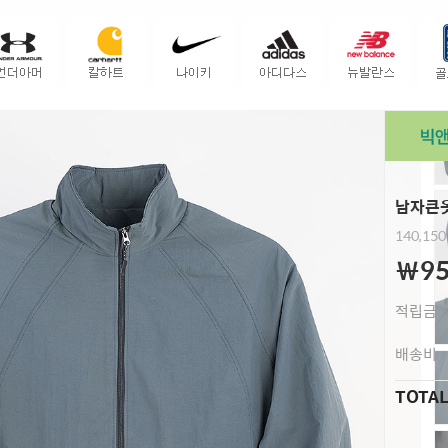
남자큰옷
140,150
￦95
적립금
배송비
TOTA