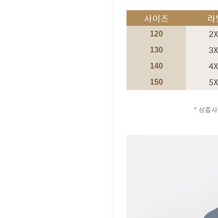
사이즈
라
2
120
3
130
4
140
5
150
* 상품사