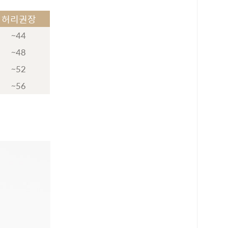
허리권장
~44
~48
~52
~56
로 페이
PAYCO 바로구매