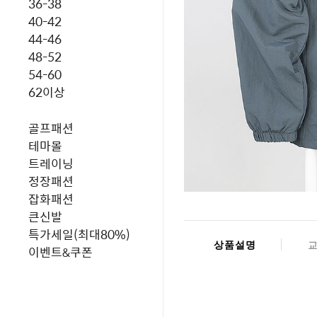
36-38
40-42
44-46
48-52
54-60
62이상
골프패션
테마몰
트레이닝
정장패션
잡화패션
큰신발
특가세일(최대80%)
상품설명
이벤트&쿠폰