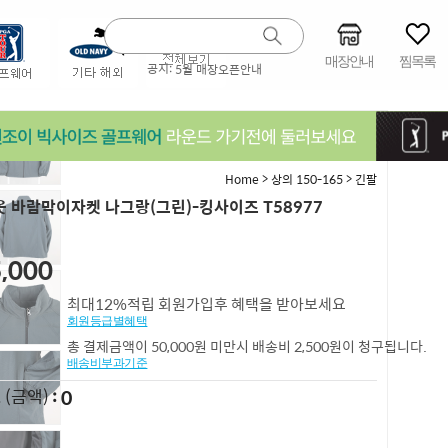
매장안내
찜목록
공지:
5월 매장오픈안내
>
>
Home
상의 150-165
긴팔
 바람막이자켓 나그랑(그린)-킹사이즈 T58977
,000
최대12%적립 회원가입후 혜택을 받아보세요
회원등급별혜택
총 결제금액이 50,000원 미만시 배송비 2,500원이 청구됩니다.
배송비부과기준
0
L
(금액)