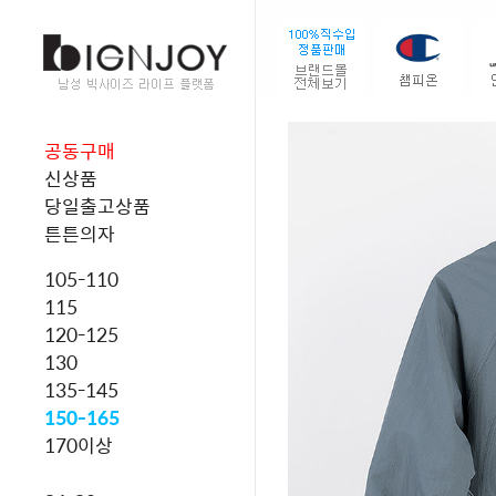
공동구매
신상품
당일출고상품
튼튼의자
105-110
115
120-125
130
135-145
150-165
170이상