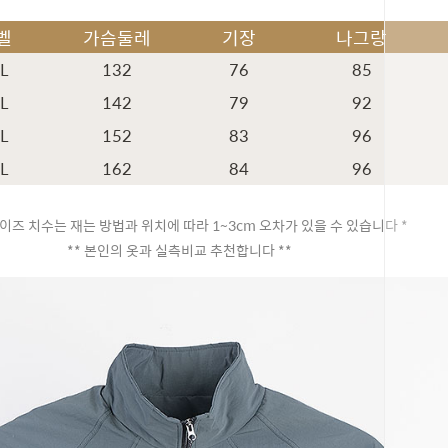
벨
가슴둘레
기장
나그랑
XL
132
76
85
XL
142
79
92
XL
152
83
96
XL
162
84
96
이즈 치수는 재는 방법과 위치에 따라 1~3cm 오차가 있을 수 있습니다 *
** 본인의 옷과 실측비교 추천합니다 **
페이코 ID