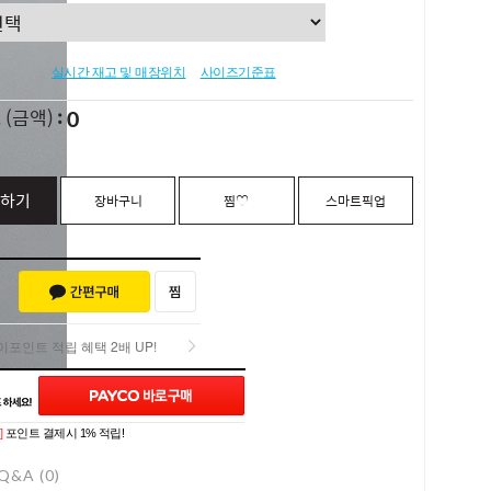
실시간 재고 및 매장위치
사이즈기준표
0
L
(금액)
하기
장바구니
찜♡
스마트픽업
포인트 적립 혜택 2배 UP!
포인트 적립 혜택 2배 UP!
]
포인트 결제시 1% 적립!
Q&A (0)