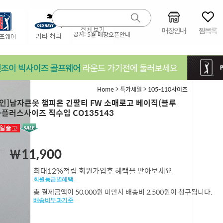
매장안내
찜목록
공지:
5월 매장오픈안내
>
>
Home
특가세일
105-110사이즈
인]남자큰옷 챔피온 긴팔티 FW 소매로고 베이직(블루
)-플러스사이즈 직수입 CO135143
00
￦11,900
최대12%적립 회원가입후 혜택을 받아보세요
회원등급별혜택
총 결제금액이 50,000원 미만시 배송비 2,500원이 청구됩니다.
배송비부과기준