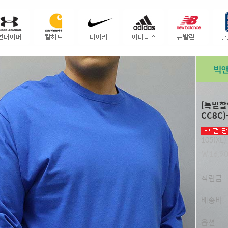
[특별할
CC8C
105(XL)
￦16,9
적립금
배송비
옵션