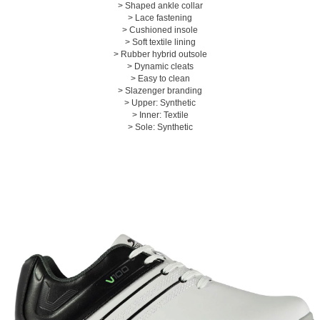
> Shaped ankle collar
> Lace fastening
> Cushioned insole
> Soft textile lining
> Rubber hybrid outsole
> Dynamic cleats
> Easy to clean
> Slazenger branding
페이코 ID로 페
PAYCO 바로구매
> Upper: Synthetic
> Inner: Textile
> Sole: Synthetic