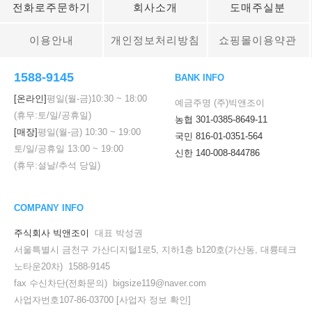
전화로주문하기
회사소개
도매주실분
이용안내
개인정보처리방침
쇼핑몰이용약관
1588-9145
BANK INFO
[온라인]
평일(월-금)
10:30
~
18:00
예금주명 (주)빅앤조이
(휴무:토/일/공휴일)
농협 301-0385-8649-11
[매장]
평일(월-금)
10:30
~
19:00
국민 816-01-0351-564
토/일/공휴일
13:00
~
19:00
신한 140-008-844786
(휴무:설날/추석 당일)
COMPANY INFO
주식회사 빅앤조이
대표 박성권
서울특별시 금천구 가산디지털1로5, 지하1층 b120호(가산동, 대륭테크
노타운20차) 1588-9145
fax 수신차단(전화문의) bigsize119@naver.com
사업자번호107-86-03700
[사업자 정보 확인]