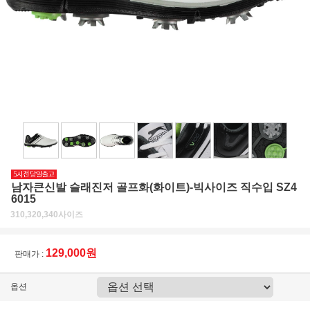
남자큰신발 슬래진저 골프화(화이트)-빅사이즈 직수입 SZ4
6015
310,320,340사이즈
129,000원
판매가 :
옵션