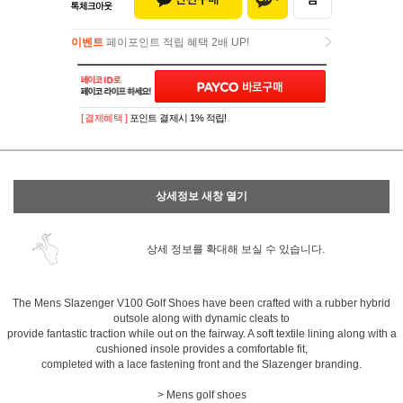
이벤트
페이포인트 적립 혜택 2배 UP!
이벤트
페이포인트 적립 혜택 2배 UP!
[ 결제혜택 ]
포인트 결제시 1% 적립!
상세정보 새창 열기
상세 정보를 확대해 보실 수 있습니다.
The Mens Slazenger V100 Golf Shoes have been crafted with a rubber hybrid
outsole along with dynamic cleats to
provide fantastic traction while out on the fairway. A soft textile lining along with a
cushioned insole provides a comfortable fit,
completed with a lace fastening front and the Slazenger branding.
> Mens golf shoes