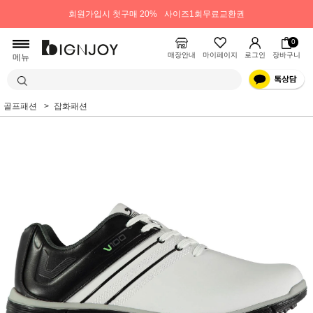
회원가입시 첫구매 20%
사이즈1회무료교환권
0
매장안내
마이페이지
로그인
장바구니
메뉴
골프패션
잡화패션