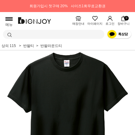
회원가입시 첫구매 20%
사이즈1회무료교환권
0
매장안내
마이페이지
로그인
장바구니
메뉴
상의 115
반팔티
반팔라운드티