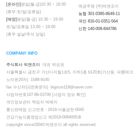
[온라인]
평일(월-금)
10:30
~
18:00
예금주명 (주)빅앤조이
(휴무:토/일/공휴일)
농협 301-0385-8649-11
[매장]
평일(월-금)
10:30
~
19:00
국민 816-01-0351-564
토/일/공휴일
13:00
~
19:00
신한 140-008-844786
(휴무:설날/추석 당일)
COMPANY INFO
주식회사 빅앤조이
대표 박성권
서울특별시 금천구 가산디지털1로5, 지하1층 b120호(가산동, 대륭테크
노타운20차) 1588-9145
fax 수신차단(전화문의) bigsize119@naver.com
사업자번호107-86-03700
[사업자 정보 확인]
개인정보관리 책임자 박예지
세요!
통신판매업 신고번호 : 2019-서울금천-0045
건강기능식품영업신고 제2019-0084005호
copyright since2004©빅앤조이 all rights reserved.