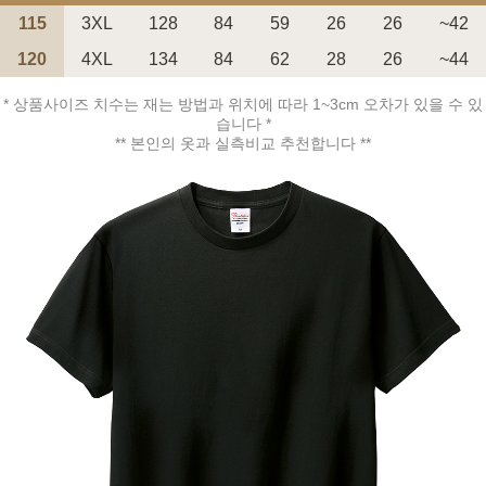
115
3XL
128
84
59
26
26
~42
120
4XL
134
84
62
28
26
~44
* 상품사이즈 치수는 재는 방법과 위치에 따라 1~3cm 오차가 있을 수 있
습니다 *
페이코 ID로 페
** 본인의 옷과 실측비교 추천합니다 **
PAYCO 바로구매