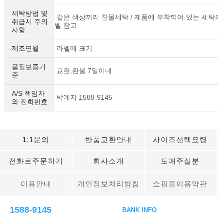
세탁방법 및
같은 색상끼리 찬물세탁 / 제품에 부착되어 있는 세탁
취급시 주의
벨 참고
사항
제조연월
라벨에 표기
품질보증기
교환,환불 7일이내
준
A/S 책임자
박예지 1588-9145
와 전화번호
1:1문의
반품교환안내
사이즈선택요령
전화로주문하기
회사소개
도매주실분
이용안내
개인정보처리방침
쇼핑몰이용약관
1588-9145
BANK INFO