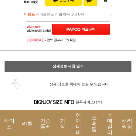
이벤트
페이포인트 적립 혜택 2배 UP!
이벤트
페이포인트 적립 혜택 2배 UP!
[ 결제혜택 ]
포인트 결제시 1% 적립!
상세정보 새창 열기
상세 정보를 확대해 보실 수 있습니다.
어
소
소
사이
가슴
기
깨
매
허리
라벨
매
즈
둘레
장
너
길
권장
통
비
이