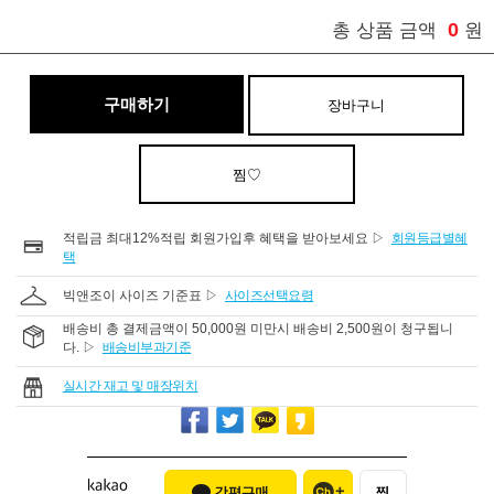
0
총 상품 금액
원
구매하기
장바구니
찜♡
적립금 최대12%적립 회원가입후 혜택을 받아보세요 ▷
회원등급별혜
택
빅앤조이 사이즈 기준표 ▷
사이즈선택요령
배송비 총 결제금액이 50,000원 미만시 배송비 2,500원이 청구됩니
다. ▷
배송비부과기준
실시간 재고 및 매장위치