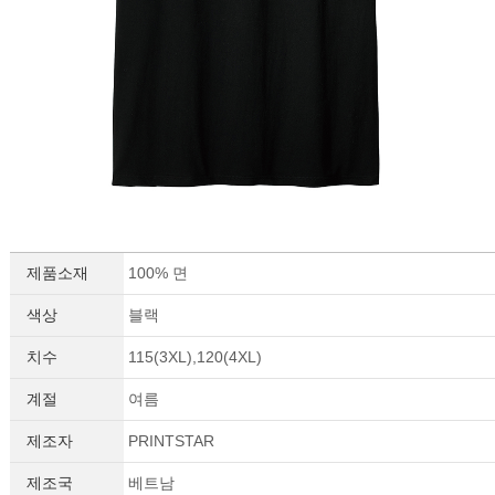
이코 라이프 하
제품소재
100% 면
색상
블랙
치수
115(3XL),120(4XL)
계절
여름
제조자
PRINTSTAR
제조국
베트남