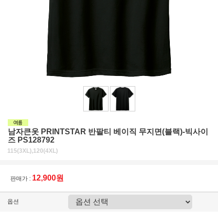
남자큰옷 PRINTSTAR 반팔티 베이직 무지면(블랙)-빅사이
즈 PS128792
115(3XL),120(4XL)
12,900원
판매가 :
옵션