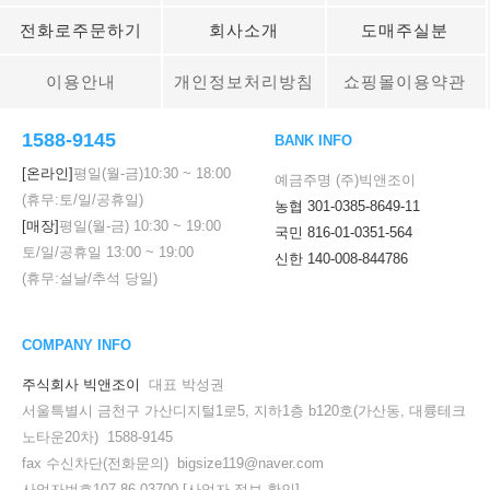
전화로주문하기
회사소개
도매주실분
이용안내
개인정보처리방침
쇼핑몰이용약관
1588-9145
BANK INFO
[온라인]
평일(월-금)
10:30
~
18:00
예금주명 (주)빅앤조이
(휴무:토/일/공휴일)
농협 301-0385-8649-11
[매장]
평일(월-금)
10:30
~
19:00
국민 816-01-0351-564
토/일/공휴일
13:00
~
19:00
신한 140-008-844786
(휴무:설날/추석 당일)
COMPANY INFO
주식회사 빅앤조이
대표 박성권
서울특별시 금천구 가산디지털1로5, 지하1층 b120호(가산동, 대륭테크
노타운20차) 1588-9145
fax 수신차단(전화문의) bigsize119@naver.com
사업자번호107-86-03700
[사업자 정보 확인]