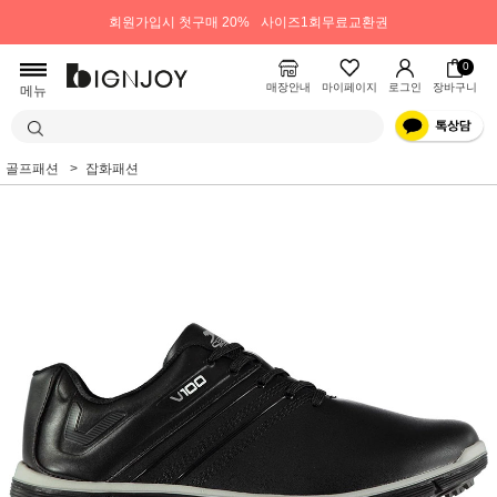
회원가입시 첫구매 20%
사이즈1회무료교환권
0
매장안내
마이페이지
로그인
장바구니
메뉴
골프패션
잡화패션