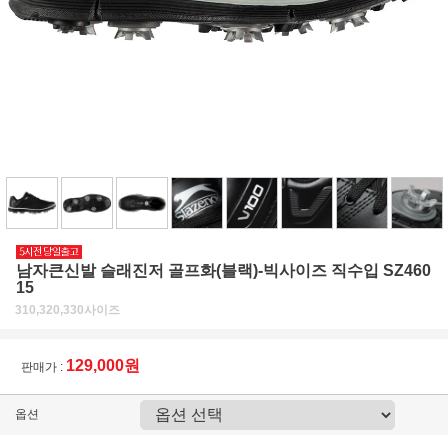
남자큰신발 슬래진저 골프화(블랙)-빅사이즈 직수입 SZ460
15
310,320,330사이즈
129,000원
판매가 :
옵션