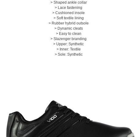
> Shaped ankle collar
> Lace fastening
> Cushioned insole
> Soft textile lining
> Rubber hybrid outsole
> Dynamic cleats
> Easy to clean
> Slazenger branding
페이코 ID로 페
PAYCO 바로구매
> Upper: Synthetic
> Inner: Textile
> Sole: Synthetic