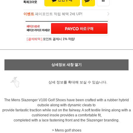
이벤트
페이포인트 적립 혜택 2배 UP!
이벤트
페이포인트 적립 혜택 2배 UP!
[ 결제혜택 ]
포인트 결제시 1% 적립!
상세정보 새창 열기
상세 정보를 확대해 보실 수 있습니다.
The Mens Slazenger V100 Golf Shoes have been crafted with a rubber hybrid
outsole along with dynamic cleats to
provide fantastic traction while out on the fairway. A soft textile lining along with a
cushioned insole provides a comfortable fit,
completed with a lace fastening front and the Slazenger branding.
> Mens golf shoes