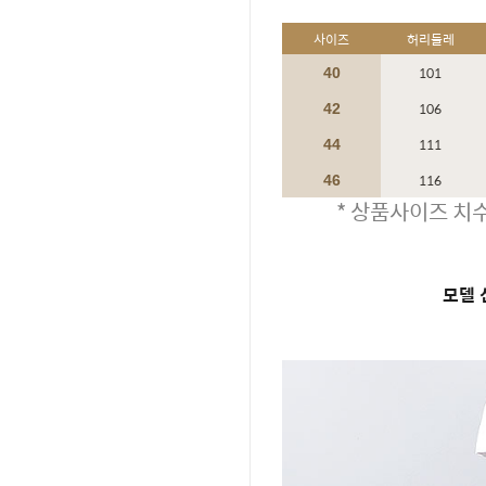
사이즈
허리둘레
101
40
106
42
111
44
116
46
* 상품사이즈 치수
모델 신