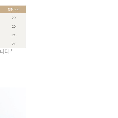
밑단너비
20
20
21
21
니다 *
로 페이
PAYCO 바로구매