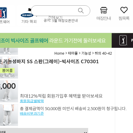
매장안내
찜목록
공지:
5월 매장오픈안내
>
>
>
Home
테마몰
기능성
하의 40-42
 기능성바지 SS 스판(그레이)-빅사이즈 C70301
2,44,46
,000
최대12%적립 회원가입후 혜택을 받아보세요
회원등급별혜택
총 결제금액이 50,000원 미만시 배송비 2,500원이 청구됩니다.
배송비부과기준