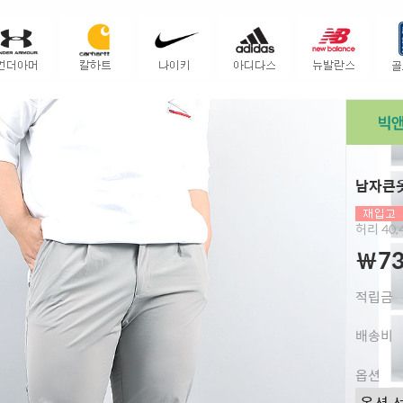
남자큰옷
허리 40,4
￦73
적립금
배송비
옵션