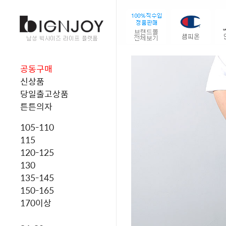
공동구매
신상품
당일출고상품
튼튼의자
105-110
115
120-125
130
135-145
150-165
170이상