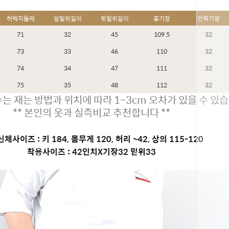
허벅지둘레
앞밑위길이
뒷밑위길이
총기장
안쪽기장
71
32
45
109.5
32
73
33
46
110
32
74
34
47
111
32
75
35
48
112
32
는 재는 방법과 위치에 따라 1~3cm 오차가 있을 수 있습
** 본인의 옷과 실측비교 추천합니다 **
체사이즈 : 키 184, 몸무게 120, 허리 ~42, 상의 115-120
착용사이즈 : 42인치X기장32 밑위33
페이코 ID