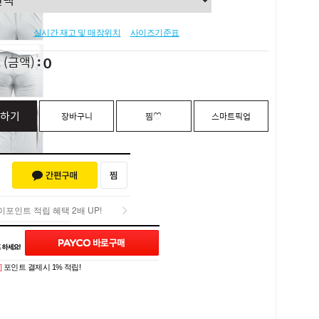
실시간 재고 및 매장위치
사이즈기준표
0
L
(금액)
하기
장바구니
찜♡
스마트픽업
포인트 적립 혜택 2배 UP!
포인트 적립 혜택 2배 UP!
Q&A (0)
]
포인트 결제시 1% 적립!