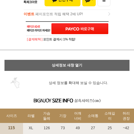
이벤트
페이포인트 적립 혜택 2배 UP!
이벤트
페이포인트 적립 혜택 2배 UP!
[ 결제혜택 ]
포인트 결제시 1% 적립!
상세정보 새창 열기
상세 정보를 확대해 보실 수 있습니다.
가슴
어깨
소매길
허리
사이즈
라벨
기장
소매통
둘레
너비
이
권장
115
XL
126
73
49
27
25
~42