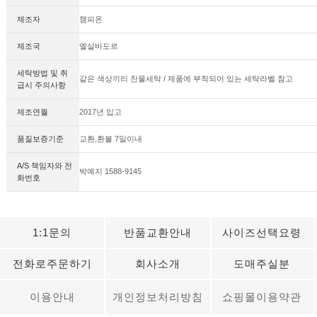
제조자
챔피온
제조국
엘살바도르
세탁방법 및 취
같은 색상끼리 찬물세탁 / 제품에 부착되어 있는 세탁라벨 참고
급시 주의사항
제조연월
2017년 입고
품질보증기준
교환,환불 7일이내
A/S 책임자와 전
박예지 1588-9145
화번호
1:1문의
반품교환안내
사이즈선택요령
전화로주문하기
회사소개
도매주실분
이용안내
개인정보처리방침
쇼핑몰이용약관