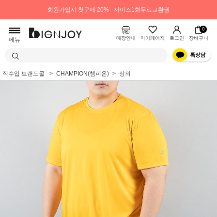
회원가입시 첫구매 20%
사이즈1회무료교환권
0
매장안내
마이페이지
로그인
장바구니
메뉴
직수입 브랜드몰
CHAMPION(챔피온)
상의