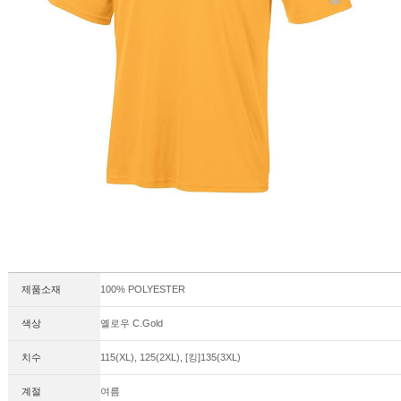
제품소재
100% POLYESTER
색상
옐로우 C.Gold
치수
115(XL), 125(2XL), [킹]135(3XL)
계절
여름