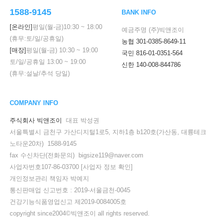
1588-9145
BANK INFO
[온라인]
평일(월-금)
10:30
~
18:00
예금주명 (주)빅앤조이
(휴무:토/일/공휴일)
농협 301-0385-8649-11
[매장]
평일(월-금)
10:30
~
19:00
국민 816-01-0351-564
토/일/공휴일
13:00
~
19:00
신한 140-008-844786
(휴무:설날/추석 당일)
COMPANY INFO
주식회사 빅앤조이
대표 박성권
서울특별시 금천구 가산디지털1로5, 지하1층 b120호(가산동, 대륭테크
노타운20차) 1588-9145
fax 수신차단(전화문의) bigsize119@naver.com
사업자번호107-86-03700
[사업자 정보 확인]
개인정보관리 책임자 박예지
통신판매업 신고번호 : 2019-서울금천-0045
건강기능식품영업신고 제2019-0084005호
copyright since2004©빅앤조이 all rights reserved.