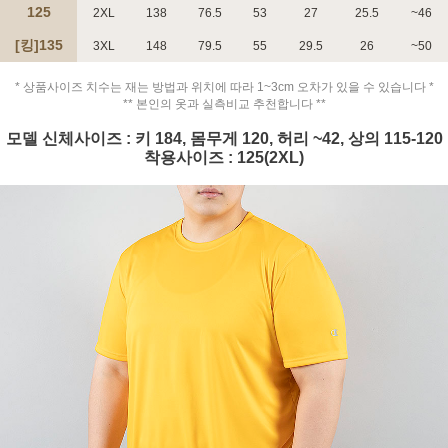
125
2XL
138
76.5
53
27
25.5
~46
[킹]135
3XL
148
79.5
55
29.5
26
~50
* 상품사이즈 치수는 재는 방법과 위치에 따라 1~3cm 오차가 있을 수 있습니다 *
** 본인의 옷과 실측비교 추천합니다 **
페이코 ID로 페
모델 신체사이즈 : 키 184, 몸무게 120, 허리 ~42, 상의 115-120
PAYCO 바로구매
착용사이즈 : 125(2XL)