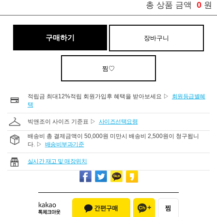
0
총 상품 금액
원
구매하기
장바구니
찜♡
적립금 최대12%적립 회원가입후 혜택을 받아보세요 ▷
회원등급별혜
택
빅앤조이 사이즈 기준표 ▷
사이즈선택요령
배송비 총 결제금액이 50,000원 미만시 배송비 2,500원이 청구됩니
다. ▷
배송비부과기준
실시간 재고 및 매장위치