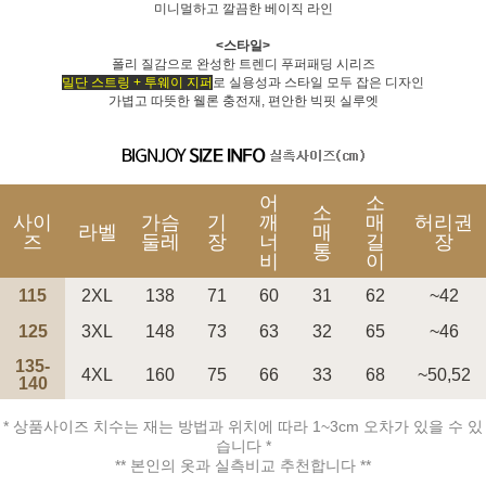
미니멀하고 깔끔한 베이직 라인
<스타일>
폴리 질감으로 완성한 트렌디 푸퍼패딩 시리즈
밀단 스트링 + 투웨이 지퍼
로 실용성과 스타일 모두 잡은 디자인
가볍고 따뜻한 웰론 충전재, 편안한 빅핏 실루엣
페이코 ID로 페
PAYCO 바로구매
어
소
소
사이
가슴
기
깨
매
허리권
라벨
매
즈
둘레
장
너
길
장
통
비
이
115
2XL
138
71
60
31
62
~42
125
3XL
148
73
63
32
65
~46
135-
4XL
160
75
66
33
68
~50,52
140
* 상품사이즈 치수는 재는 방법과 위치에 따라 1~3cm 오차가 있을 수 있
습니다 *
** 본인의 옷과 실측비교 추천합니다 **