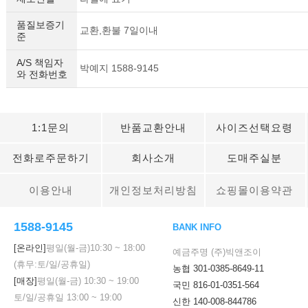
품질보증기
교환,환불 7일이내
준
A/S 책임자
박예지 1588-9145
와 전화번호
1:1문의
반품교환안내
사이즈선택요령
전화로주문하기
회사소개
도매주실분
이용안내
개인정보처리방침
쇼핑몰이용약관
1588-9145
BANK INFO
[온라인]
평일(월-금)
10:30
~
18:00
예금주명 (주)빅앤조이
(휴무:토/일/공휴일)
농협 301-0385-8649-11
[매장]
평일(월-금)
10:30
~
19:00
국민 816-01-0351-564
토/일/공휴일
13:00
~
19:00
신한 140-008-844786