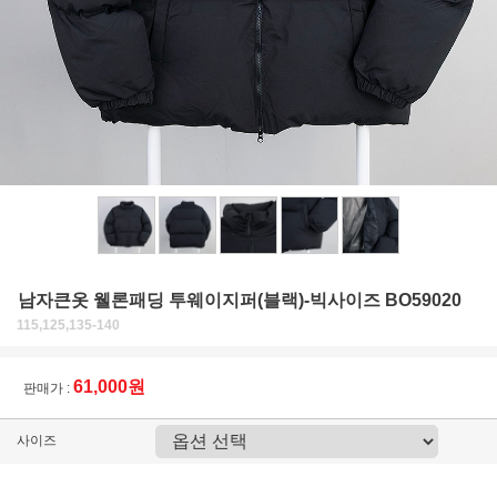
남자큰옷 웰론패딩 투웨이지퍼(블랙)-빅사이즈 BO59020
115,125,135-140
61,000원
판매가 :
사이즈