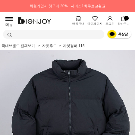
회원가입시 첫구매 20%
사이즈1회무료교환권
0
매장안내
마이페이지
로그인
장바구니
메뉴
국내브랜드 전체보기
자켓후드
자켓점퍼 115