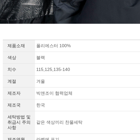
제품소재
폴리에스터 100%
색상
블랙
치수
115,125,135-140
계절
겨울
제조자
빅앤조이 협력업체
제조국
한국
세탁방법 및
취급시 주의
같은 색상끼리 찬물세탁
사항
제조연월
라벨에 표기