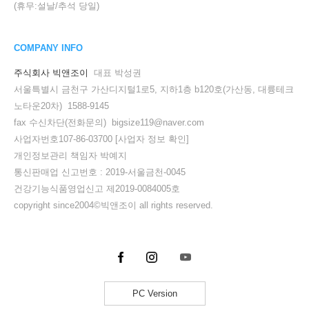
(휴무:설날/추석 당일)
COMPANY INFO
주식회사 빅앤조이
대표 박성권
서울특별시 금천구 가산디지털1로5, 지하1층 b120호(가산동, 대륭테크
노타운20차) 1588-9145
fax 수신차단(전화문의) bigsize119@naver.com
사업자번호107-86-03700
[사업자 정보 확인]
개인정보관리 책임자 박예지
통신판매업 신고번호 : 2019-서울금천-0045
건강기능식품영업신고 제2019-0084005호
copyright since2004©빅앤조이 all rights reserved.
PC Version