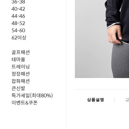
36-38
40-42
44-46
48-52
54-60
62이상
골프패션
테마몰
트레이닝
정장패션
잡화패션
큰신발
특가세일(최대80%)
상품설명
이벤트&쿠폰