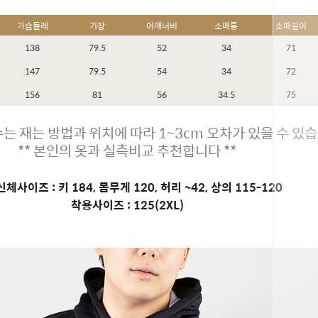
가슴둘레
기장
어깨너비
소매통
소매길이
138
79.5
52
34
71
147
79.5
54
34
72
156
81
56
34.5
75
는 재는 방법과 위치에 따라 1~3cm 오차가 있을 수 있습
** 본인의 옷과 실측비교 추천합니다 **
체사이즈 : 키 184, 몸무게 120, 허리 ~42, 상의 115-120
착용사이즈 : 125(2XL)
페이코 ID