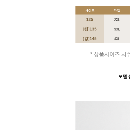
사이즈
라벨
2XL
125
3XL
[킹]135
4XL
[킹]145
* 상품사이즈 치수
모델 신