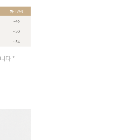
허리권장
~46
~50
~54
니다 *
로 페이
PAYCO 바로구매