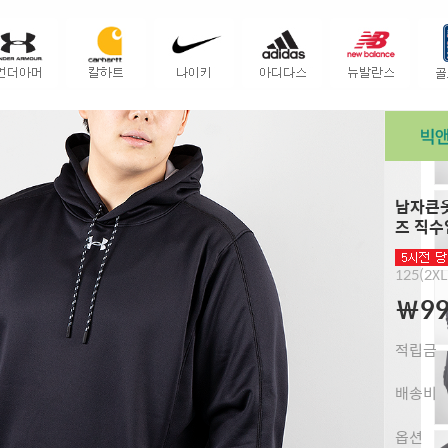
남자큰옷
즈 직수
125(2XL
￦99
적립금
배송비
옵션