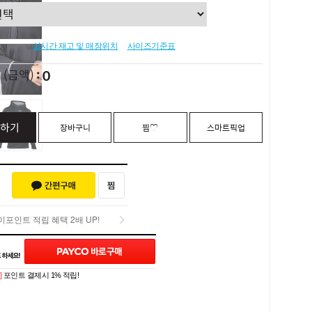
실시간 재고 및 매장위치
사이즈기준표
0
L
(금액)
하기
장바구니
찜♡
스마트픽업
포인트 적립 혜택 2배 UP!
Q&A (0)
포인트 적립 혜택 2배 UP!
]
포인트 결제시 1% 적립!