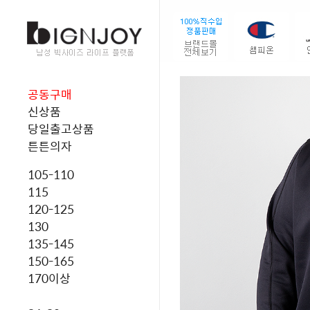
공동구매
신상품
당일출고상품
튼튼의자
105-110
115
120-125
130
135-145
150-165
170이상