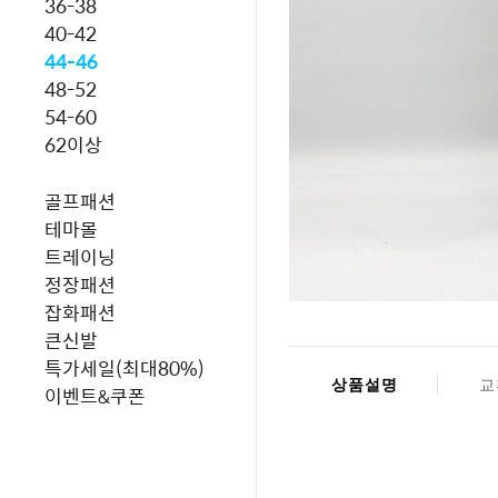
36-38
40-42
44-46
48-52
54-60
62이상
골프패션
테마몰
트레이닝
정장패션
잡화패션
큰신발
특가세일(최대80%)
상품설명
교
이벤트&쿠폰