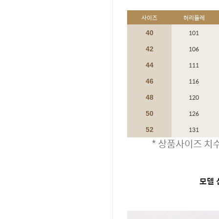
사이즈
허리둘레
101
40
106
42
111
44
116
46
120
48
126
50
131
52
* 상품사이즈 치수
모델 신