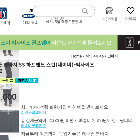
매장안내
찜목록
공지:
5월 매장오픈안내
>
>
Home
하의 44-46
면바지
 면바지 SS 하프밴드 스판(네이비)-빅사이즈
2
4인치까지
,000
최대12%적립 회원가입후 혜택을 받아보세요
회원등급별혜택
총 결제금액이 50,000원 미만시 배송비 2,500원이 청구됩니다.
배송비부과기준
항
지금부터 여름까지 쭉 입기좋은 캐주얼 면바지