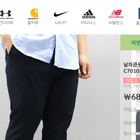
남자큰옷
C7010
허리 5
￦68
적립금
배송비
특이사