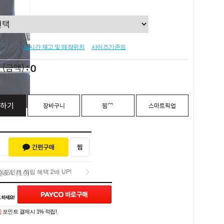
실시간 재고 및 매장위치
사이즈기준표
0
L
(금액)
하기
장바구니
찜♡
스마트픽업
포인트 적립 혜택 2배 UP!
Q&A (10)
포인트 적립 혜택 2배 UP!
]
포인트 결제시 1% 적립!