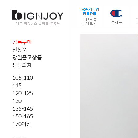
공동구매
신상품
당일출고상품
튼튼의자
105-110
115
120-125
130
135-145
150-165
170이상