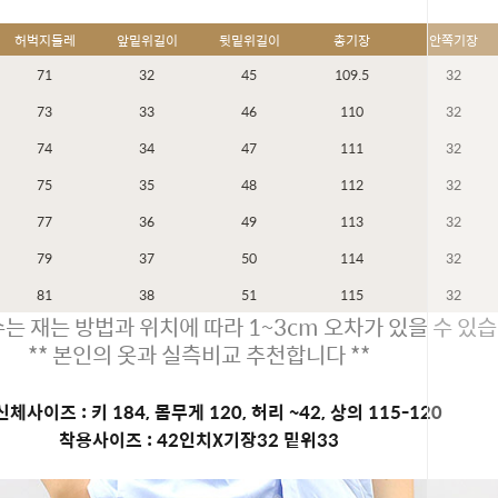
허벅지둘레
앞밑위길이
뒷밑위길이
총기장
안쪽기장
71
32
45
109.5
32
73
33
46
110
32
74
34
47
111
32
75
35
48
112
32
77
36
49
113
32
79
37
50
114
32
81
38
51
115
32
는 재는 방법과 위치에 따라 1~3cm 오차가 있을 수 있습
** 본인의 옷과 실측비교 추천합니다 **
체사이즈 : 키 184, 몸무게 120, 허리 ~42, 상의 115-120
착용사이즈 : 42인치X기장32 밑위33
페이코 ID