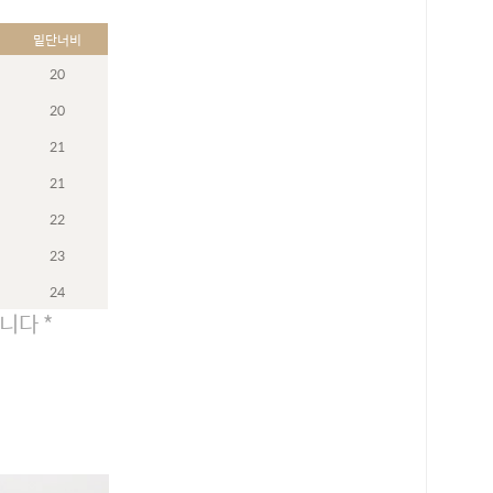
밑단너비
20
20
21
21
22
23
24
니다 *
로 페이
PAYCO 바로구매