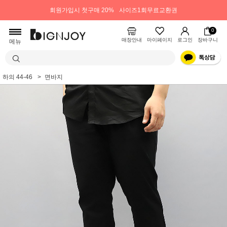
회원가입시 첫구매 20%
사이즈1회무료교환권
0
매장안내
마이페이지
로그인
장바구니
메뉴
하의 44-46
면바지