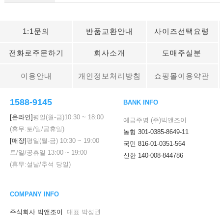
1:1문의
반품교환안내
사이즈선택요령
전화로주문하기
회사소개
도매주실분
이용안내
개인정보처리방침
쇼핑몰이용약관
1588-9145
BANK INFO
[온라인]
평일(월-금)
10:30
~
18:00
예금주명 (주)빅앤조이
(휴무:토/일/공휴일)
농협 301-0385-8649-11
[매장]
평일(월-금)
10:30
~
19:00
국민 816-01-0351-564
토/일/공휴일
13:00
~
19:00
신한 140-008-844786
(휴무:설날/추석 당일)
COMPANY INFO
주식회사 빅앤조이
대표 박성권