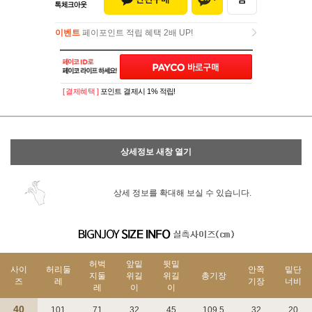
이벤트
페이포인트 적립 혜택 2배 UP!
이벤트
페이포인트 적립 혜택 2배 UP!
[ 결제혜택 ]
포인트 결제시 1% 적립!
상세정보 새창 열기
상세 정보를 확대해 보실 수 있습니다.
허벅
앞밑
뒷밑
사이
허리둘
안쪽
밑단
지둘
위길
위길
총기장
즈
레
기장
너비
레
이
이
40
101
71
32
45
109.5
32
20