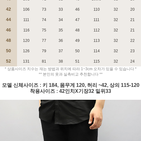
42
106
73
33
46
110
32
20
44
111
74
34
47
111
32
21
46
116
75
35
48
112
32
21
48
120
77
36
49
113
32
22
페이코 ID로 페
PAYCO 바로구매
50
126
79
37
50
114
32
23
52
131
81
38
51
115
32
24
* 상품사이즈 치수는 재는 방법과 위치에 따라 1~3cm 오차가 있을 수 있습니다 *
** 본인의 옷과 실측비교 추천합니다 **
모델 신체사이즈 : 키 184, 몸무게 120, 허리 ~42, 상의 115-120
착용사이즈 : 42인치X기장32 밑위33