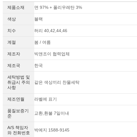
제품소재
면 97% + 폴리우레탄 3%
색상
블랙
치수
허리 40,42,44,46
계절
봄 / 여름
제조자
빅앤조이 협력업체
제조국
한국
세탁방법 및
취급시 주의
같은 색상끼리 찬물세탁
사항
제조연월
라벨에 표기
품질보증기
교환,환불 7일이내
준
A/S 책임자
박예지 1588-9145
와 전화번호