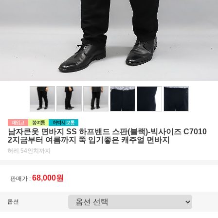
남자큰옷 면바지 SS 하프밴드 스판(블랙)-빅사이즈 C7010
2지금부터 여름까지 쭉 입기좋은 캐주얼 면바지
허리 54인치까지
68,000원
판매가 :
옵션