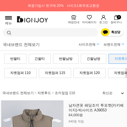
회원가입시 첫구매 20%
사이즈1회무료교환권
0
매장안내
마이페이지
로그인
장바구니
메뉴
국내브랜드 전체보기
사이즈전체
브랜드전체
반팔티
긴팔티
반팔남방
긴팔남방
자켓후
자켓점퍼 110
자켓점퍼 115
자켓점퍼 120
자켓점퍼 
국내브랜드 전체보기
>
자켓후드
>
조끼짚업 110
남자큰옷 패딩조끼 투포켓(카키베
이지)-빅사이즈 A39053
64,000원
640원 적립