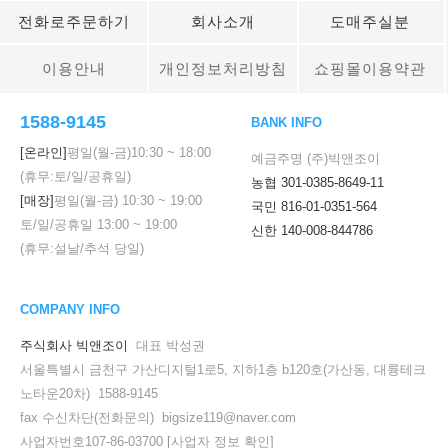
전화로주문하기
회사소개
도매주실분
이용안내
개인정보처리방침
쇼핑몰이용약관
1588-9145
BANK INFO
[온라인]
평일(월-금)
10:30
~
18:00
예금주명 (주)빅앤조이
(휴무:토/일/공휴일)
농협 301-0385-8649-11
[매장]
평일(월-금)
10:30
~
19:00
국민 816-01-0351-564
토/일/공휴일
13:00
~
19:00
신한 140-008-844786
(휴무:설날/추석 당일)
COMPANY INFO
주식회사 빅앤조이
대표 박성권
서울특별시 금천구 가산디지털1로5, 지하1층 b120호(가산동, 대륭테크
노타운20차) 1588-9145
fax 수신차단(전화문의) bigsize119@naver.com
사업자번호107-86-03700
[사업자 정보 확인]