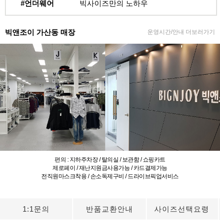
#언더웨어
빅사이즈만의 노하우
빅앤조이 가산동 매장
운영시간/안내 더보러가기
편의 : 지하주차장 / 탈의실 / 보관함 / 쇼핑카트
제로페이 / 재난지원금사용가능 / 카드결제가능
전직원마스크착용 / 손소독제구비 / 드라이브픽업서비스
1:1문의
반품교환안내
사이즈선택요령