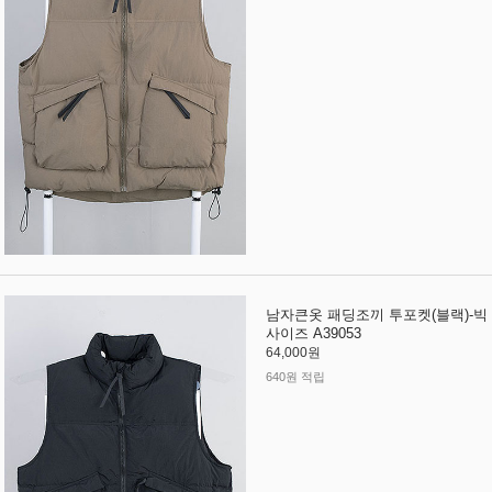
남자큰옷 패딩조끼 투포켓(블랙)-빅
사이즈 A39053
64,000원
640원 적립