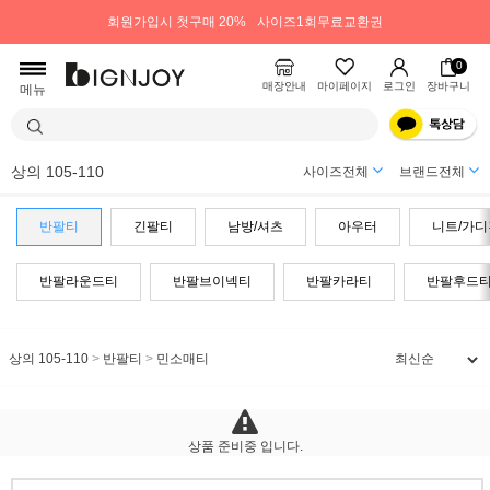
회원가입시 첫구매 20%
사이즈1회무료교환권
0
매장안내
마이페이지
로그인
장바구니
메뉴
상의 105-110
사이즈전체
브랜드전체
반팔티
긴팔티
남방/셔츠
아우터
니트/가디
반팔라운드티
반팔브이넥티
반팔카라티
반팔후드
상의 105-110
>
반팔티
>
민소매티
상품 준비중 입니다.