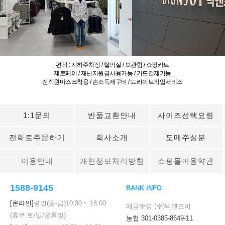
편의 : 지하주차장 / 탈의실 / 보관함 / 쇼핑카트
제로페이 / 재난지원금사용가능 / 카드결제가능
전직원마스크착용 / 손소독제구비 / 드라이브픽업서비스
1:1문의
반품교환안내
사이즈선택요령
전화로주문하기
회사소개
도매주실분
이용안내
개인정보처리방침
쇼핑몰이용약관
1588-9145
BANK INFO
[온라인]
평일(월-금)
10:30
~
18:00
예금주명 (주)빅앤조이
(휴무:토/일/공휴일)
농협 301-0385-8649-11