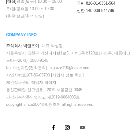
[매장]
평일(월-금)
10:30
~
19:00
국민 816-01-0351-564
토/일/공휴일
13:00
~
19:00
신한 140-008-844786
(휴무:설날/추석 당일)
COMPANY INFO
주식회사 빅앤조이
대표 박성권
서울특별시 금천구 가산디지털1로5, 지하1층 b120호(가산동, 대륭테크
노타운20차) 1588-9145
fax 수신차단(전화문의) bigsize119@naver.com
사업자번호107-86-03700
[사업자 정보 확인]
개인정보관리 책임자 박예지
통신판매업 신고번호 : 2019-서울금천-0045
건강기능식품영업신고 제2019-0084005호
copyright since2004©빅앤조이 all rights reserved.