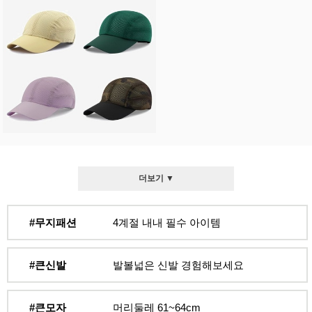
더보기 ▼
#무지패션
4계절 내내 필수 아이템
#큰신발
발볼넓은 신발 경험해보세요
#큰모자
머리둘레 61~64cm