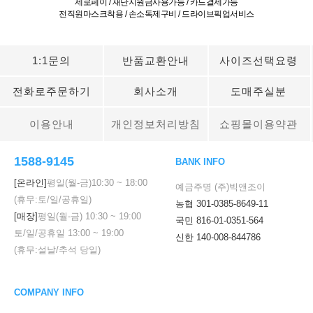
제로페이 / 재난지원금사용가능 / 카드결제가능
전직원마스크착용 / 손소독제구비 / 드라이브픽업서비스
1:1문의
반품교환안내
사이즈선택요령
전화로주문하기
회사소개
도매주실분
이용안내
개인정보처리방침
쇼핑몰이용약관
1588-9145
BANK INFO
[온라인]
평일(월-금)
10:30
~
18:00
예금주명 (주)빅앤조이
(휴무:토/일/공휴일)
농협 301-0385-8649-11
[매장]
평일(월-금)
10:30
~
19:00
국민 816-01-0351-564
토/일/공휴일
13:00
~
19:00
신한 140-008-844786
(휴무:설날/추석 당일)
COMPANY INFO