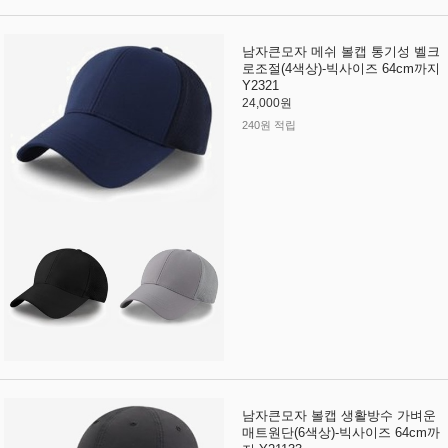
남자큰모자 메쉬 볼캡 통기성 벨크
로조절(4색상)-빅사이즈 64cm까지
Y2321
24,000원
240원 적립
남자큰모자 볼캡 생활방수 가벼운
매트원단(6색상)-빅사이즈 64cm까