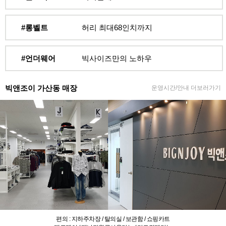
#롱벨트
허리 최대68인치까지
#언더웨어
빅사이즈만의 노하우
빅앤조이 가산동 매장
운영시간/안내 더보러가기
편의 : 지하주차장 / 탈의실 / 보관함 / 쇼핑카트