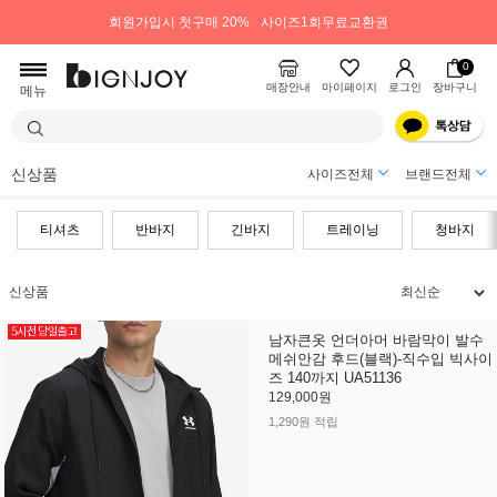
회원가입시 첫구매 20%
사이즈1회무료교환권
0
매장안내
마이페이지
로그인
장바구니
메뉴
신상품
사이즈전체
브랜드전체
티셔츠
반바지
긴바지
트레이닝
청바지
신상품
남자큰옷 언더아머 바람막이 발수
메쉬안감 후드(블랙)-직수입 빅사이
즈 140까지 UA51136
129,000원
1,290원 적립