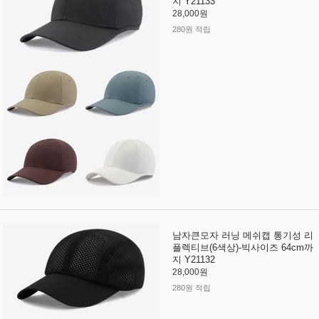
지 Y21133
28,000원
280원 적립
남자큰모자 러닝 메쉬캡 통기성 리
플렉티브(6색상)-빅사이즈 64cm까
지 Y21132
28,000원
280원 적립