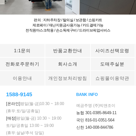
편의 : 지하주차장 / 탈의실 / 보관함 / 쇼핑카트
제로페이 / 재난지원금사용가능 / 카드결제가능
전직원마스크착용 / 손소독제구비 / 드라이브픽업서비스
1:1문의
반품교환안내
사이즈선택요령
전화로주문하기
회사소개
도매주실분
이용안내
개인정보처리방침
쇼핑몰이용약관
1588-9145
BANK INFO
[온라인]
평일(월-금)
10:30
~
18:00
예금주명 (주)빅앤조이
(휴무:토/일/공휴일)
농협 301-0385-8649-11
[매장]
평일(월-금)
10:30
~
19:00
국민 816-01-0351-564
토/일/공휴일
13:00
~
19:00
신한 140-008-844786
(휴무:설날/추석 당일)