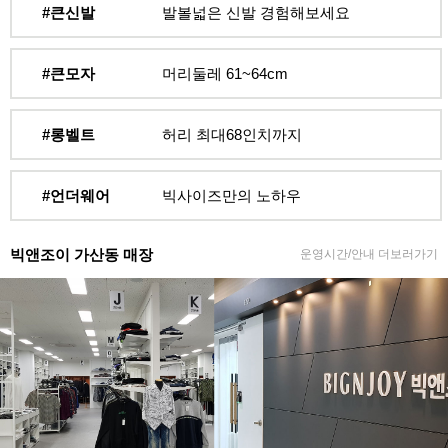
#큰신발
발볼넓은 신발 경험해보세요
#큰모자
머리둘레 61~64cm
#롱벨트
허리 최대68인치까지
#언더웨어
빅사이즈만의 노하우
빅앤조이 가산동 매장
운영시간/안내 더보러가기