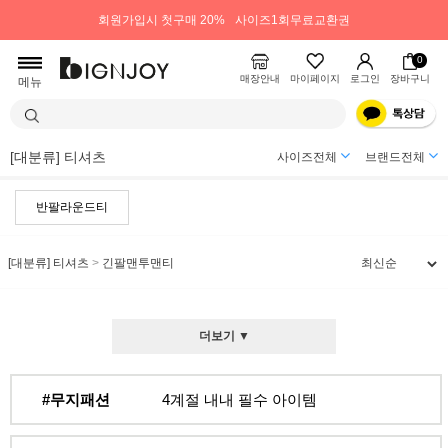
회원가입시 첫구매 20%
사이즈1회무료교환권
0
매장안내
마이페이지
로그인
장바구니
메뉴
[대분류] 티셔츠
사이즈전체
브랜드전체
반팔라운드티
[대분류] 티셔츠
>
긴팔맨투맨티
더보기 ▼
#무지패션
4계절 내내 필수 아이템