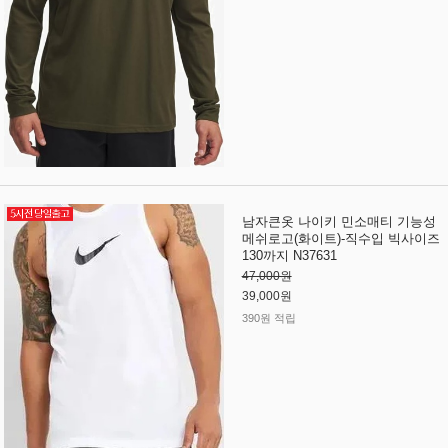
남자큰옷 나이키 민소매티 기능성
메쉬로고(화이트)-직수입 빅사이즈
130까지 N37631
47,000원
39,000원
390원 적립