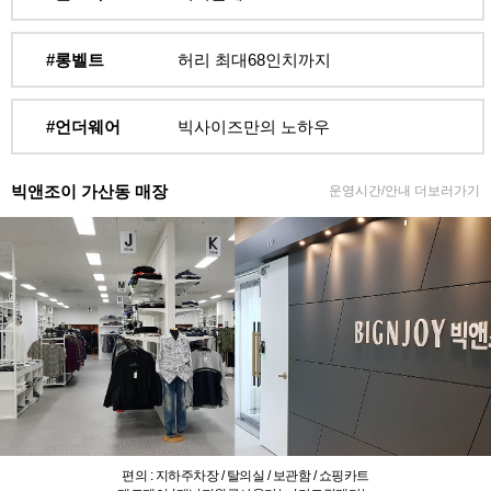
#롱벨트
허리 최대68인치까지
#언더웨어
빅사이즈만의 노하우
빅앤조이 가산동 매장
운영시간/안내 더보러가기
편의 : 지하주차장 / 탈의실 / 보관함 / 쇼핑카트