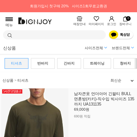
회원가입시 첫구매 20%
사이즈1회무료교환권
0
매장안내
마이페이지
로그인
장바구니
메뉴
신상품
사이즈전체
브랜드전체
티셔츠
반바지
긴바지
트레이닝
청바지
신상품
>
티셔츠
남자큰옷 언더아머 긴팔티 BULL
면혼방(카키)-직수입 빅사이즈 135
까지 UA131135
69,000원
690원 적립