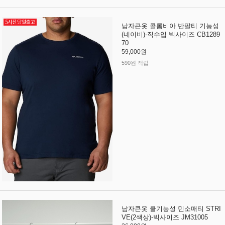
남자큰옷 콜롬비아 반팔티 기능성
(네이비)-직수입 빅사이즈 CB1289
70
59,000원
590원 적립
남자큰옷 쿨기능성 민소매티 STRI
VE(2색상)-빅사이즈 JM31005