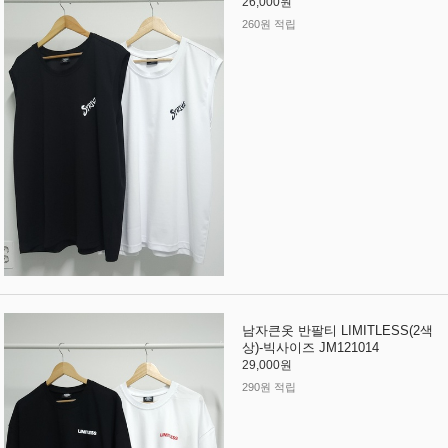
26,000원
260원 적립
남자큰옷 반팔티 LIMITLESS(2색
상)-빅사이즈 JM121014
29,000원
290원 적립