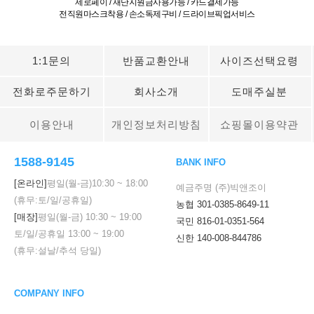
제로페이 / 재난지원금사용가능 / 카드결제가능
전직원마스크착용 / 손소독제구비 / 드라이브픽업서비스
1:1문의
반품교환안내
사이즈선택요령
전화로주문하기
회사소개
도매주실분
이용안내
개인정보처리방침
쇼핑몰이용약관
1588-9145
BANK INFO
[온라인]
평일(월-금)
10:30
~
18:00
예금주명 (주)빅앤조이
(휴무:토/일/공휴일)
농협 301-0385-8649-11
[매장]
평일(월-금)
10:30
~
19:00
국민 816-01-0351-564
토/일/공휴일
13:00
~
19:00
신한 140-008-844786
(휴무:설날/추석 당일)
COMPANY INFO