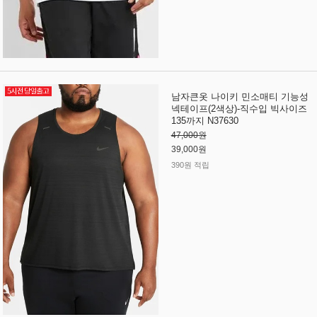
남자큰옷 나이키 민소매티 기능성
넥테이프(2색상)-직수입 빅사이즈
135까지 N37630
47,000원
39,000원
390원 적립