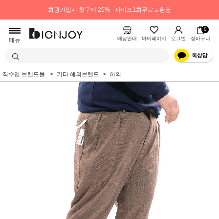
회원가입시 첫구매 20%
사이즈1회무료교환권
0
매장안내
마이페이지
로그인
장바구니
메뉴
직수입 브랜드몰
기타 해외브랜드
하의