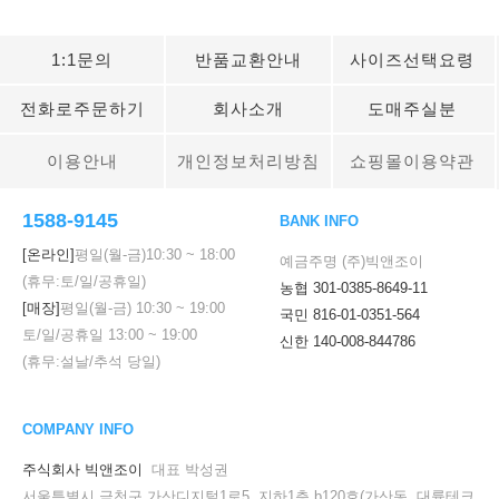
1:1문의
반품교환안내
사이즈선택요령
전화로주문하기
회사소개
도매주실분
이용안내
개인정보처리방침
쇼핑몰이용약관
1588-9145
BANK INFO
[온라인]
평일(월-금)
10:30
~
18:00
예금주명 (주)빅앤조이
(휴무:토/일/공휴일)
농협 301-0385-8649-11
[매장]
평일(월-금)
10:30
~
19:00
국민 816-01-0351-564
토/일/공휴일
13:00
~
19:00
신한 140-008-844786
(휴무:설날/추석 당일)
COMPANY INFO
주식회사 빅앤조이
대표 박성권
서울특별시 금천구 가산디지털1로5, 지하1층 b120호(가산동, 대륭테크