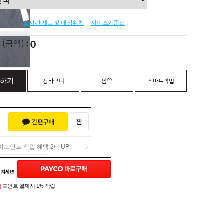
실시간 재고 및 매장위치
사이즈기준표
0
L
(금액)
하기
장바구니
찜♡
스마트픽업
포인트 적립 혜택 2배 UP!
포인트 적립 혜택 2배 UP!
Q&A (0)
]
포인트 결제시 1% 적립!