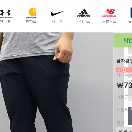
남자큰옷
허리 40,4
￦73
적립금
배송비
옵션