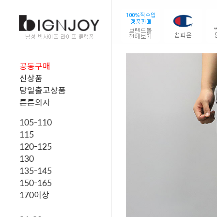
공동구매
신상품
당일출고상품
튼튼의자
105-110
115
120-125
130
135-145
150-165
170이상