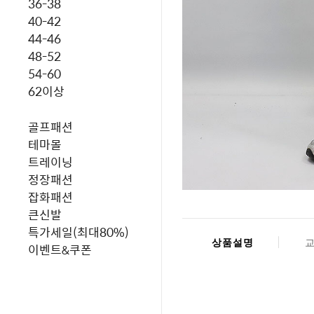
36-38
40-42
44-46
48-52
54-60
62이상
골프패션
테마몰
트레이닝
정장패션
잡화패션
큰신발
특가세일(최대80%)
상품설명
이벤트&쿠폰