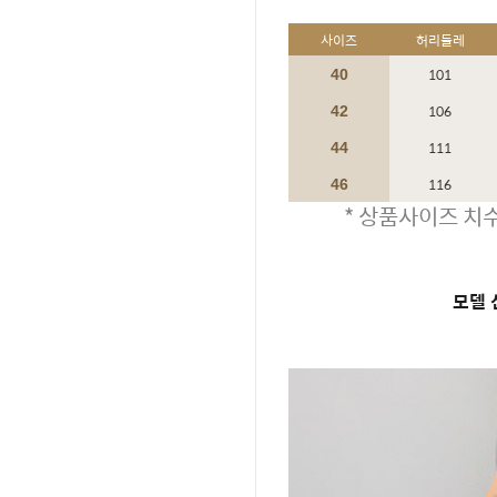
사이즈
허리둘레
101
40
106
42
111
44
116
46
* 상품사이즈 치수
모델 신