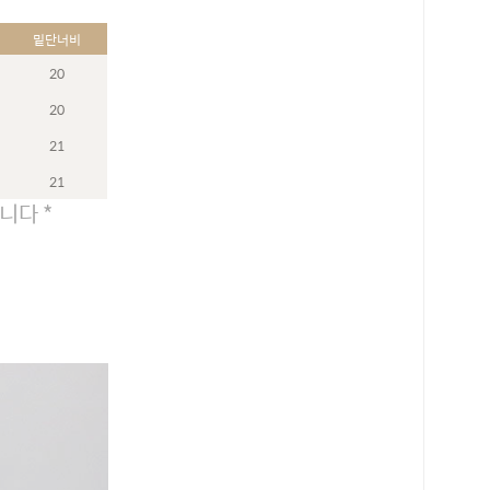
밑단너비
20
20
21
21
니다 *
로 페이
PAYCO 바로구매