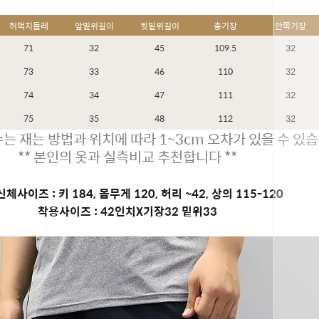
허벅지둘레
앞밑위길이
뒷밑위길이
총기장
안쪽기장
71
32
45
109.5
32
73
33
46
110
32
74
34
47
111
32
75
35
48
112
32
는 재는 방법과 위치에 따라 1~3cm 오차가 있을 수 있습
** 본인의 옷과 실측비교 추천합니다 **
체사이즈 : 키 184, 몸무게 120, 허리 ~42, 상의 115-120
착용사이즈 : 42인치X기장32 밑위33
페이코 ID