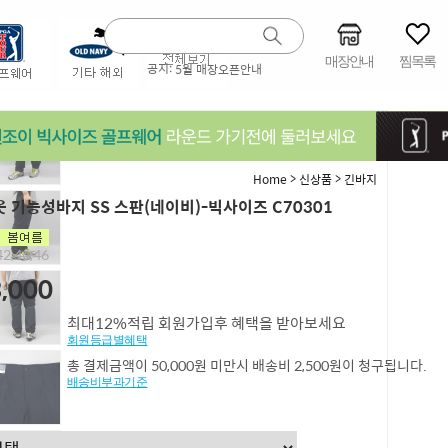
매장안내
찜목록
공지:
5월 매장오픈안내
>
>
Home
신상품
긴바지
 기능성바지 SS 스판(네이비)-빅사이즈 C70301
2,44,46
,000
최대12%적립 회원가입후 혜택을 받아보세요
회원등급별혜택
총 결제금액이 50,000원 미만시 배송비 2,500원이 청구됩니다.
배송비부과기준