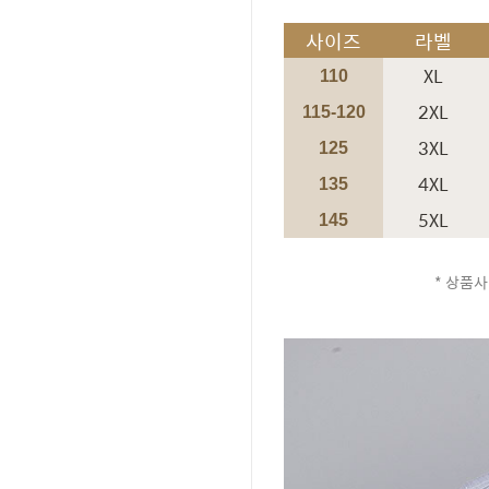
사이즈
라벨
XL
110
2XL
115-120
3XL
125
4XL
135
5XL
145
* 상품사