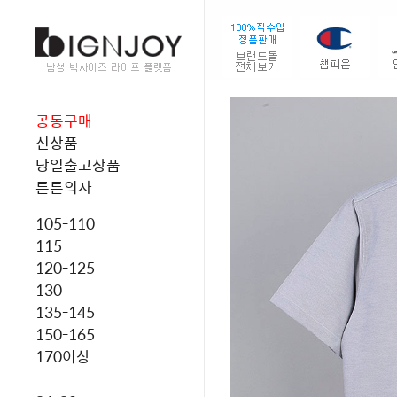
공동구매
신상품
당일출고상품
튼튼의자
105-110
115
120-125
130
135-145
150-165
170이상