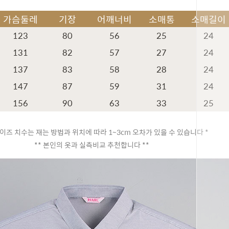
가슴둘레
기장
어깨너비
소매통
소매길이
123
80
56
25
24
131
82
57
27
24
137
83
58
28
24
147
87
59
31
24
156
90
63
33
25
이즈 치수는 재는 방법과 위치에 따라 1~3cm 오차가 있을 수 있습니다 *
** 본인의 옷과 실측비교 추천합니다 **