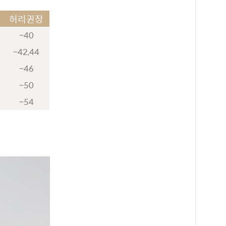
허리권장
~40
~42,44
~46
~50
~54