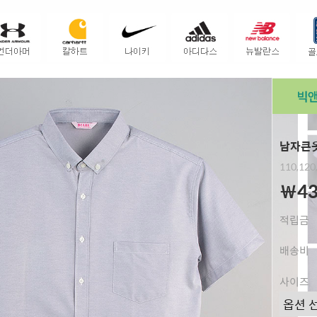
남자큰옷
110,120
￦43
적립금
배송비
사이즈