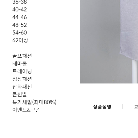
36-38
40-42
44-46
48-52
54-60
62이상
골프패션
테마몰
트레이닝
정장패션
잡화패션
큰신발
특가세일(최대80%)
상품설명
이벤트&쿠폰