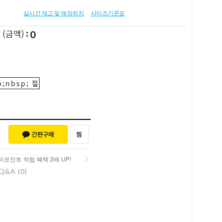
실시간 재고 및 매장위치
사이즈기준표
0
L
(금액)
;nbsp; 절
포인트 적립 혜택 2배 UP!
Q&A (0)
포인트 적립 혜택 2배 UP!