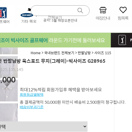
매장안내
찜목록
공지:
5월 매장오픈안내
>
>
>
Home
국내브랜드 전체보기
반팔남방
사이즈 115
 반팔남방 옥스포드 무지(그레이)-빅사이즈 G28965
,125,135,145
,000
최대12%적립 회원가입후 혜택을 받아보세요
회원등급별혜택
총 결제금액이 50,000원 미만시 배송비 2,500원이 청구됩니다.
배송비부과기준