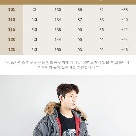
105
XL
130
86
81
~38
110
2XL
134
87
83
~40
115
3XL
138
90
86
~42
120
4XL
144
90
91
~44
125
5XL
150
93
91
~46
페이코 ID로 페
PAYCO 바로구매
* 상품사이즈 치수는 재는 방법과 위치에 따라 1~3cm 오차가 있을 수 있습니다 *
** 본인의 옷과 실측비교 추천합니다 **