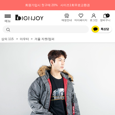
회원가입시 첫구매 20%
사이즈1회무료교환권
0
매장안내
마이페이지
로그인
장바구니
메뉴
상의 115
아우터
겨울 자켓/점퍼