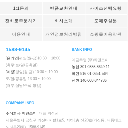
1:1문의
반품교환안내
사이즈선택요령
전화로주문하기
회사소개
도매주실분
이용안내
개인정보처리방침
쇼핑몰이용약관
1588-9145
BANK INFO
[온라인]
평일(월-금)
10:30
~
18:00
예금주명 (주)빅앤조이
(휴무:토/일/공휴일)
농협 301-0385-8649-11
[매장]
평일(월-금)
10:30
~
19:00
국민 816-01-0351-564
토/일/공휴일
13:00
~
19:00
신한 140-008-844786
(휴무:설날/추석 당일)
COMPANY INFO
주식회사 빅앤조이
대표 박성권
서울특별시 금천구 가산디지털1로5, 지하1층 b120호(가산동, 대륭테크
노타운20차) 1588-9145