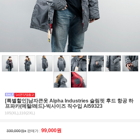
[특별할인]남자큰옷 Alpha Industries 슬림핏 후드 항공 하
프파카(메탈/레드)-빅사이즈 직수입 AI59323
105(XL),110(2XL)
99,000원
330,000원x
판매가 :