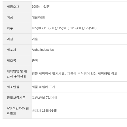
제품소재
100% 나일론
색상
메탈/레드
치수
105(XL),110(2XL),115(3XL),120(4XL),125(5XL)
계절
겨울
제조자
Alpha Industries
제조국
중국
세탁방법 및 취
전문 세탁점에 맡기세요 / 제품에 부착되어 있는 세탁라벨 참고
급시 주의사항
제조연월
제품 라벨에 표기
품질보증기준
교환,환불 7일이내
A/S 책임자와 전
박예지 1588-9145
화번호