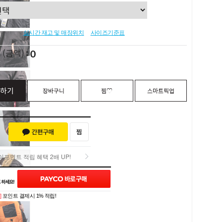
실시간 재고 및 매장위치
사이즈기준표
0
L
(금액)
하기
장바구니
찜♡
스마트픽업
포인트 적립 혜택 2배 UP!
포인트 적립 혜택 2배 UP!
]
포인트 결제시 1% 적립!