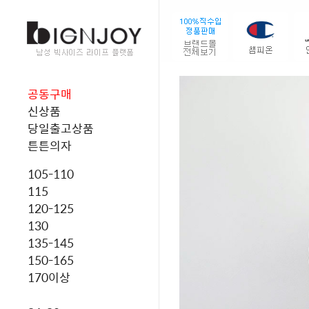
공동구매
신상품
당일출고상품
튼튼의자
105-110
115
120-125
130
135-145
150-165
170이상