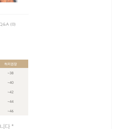
Q&A (0)
허리권장
~38
~40
~42
~44
~46
로 페이
PAYCO 바로구매
니다 *