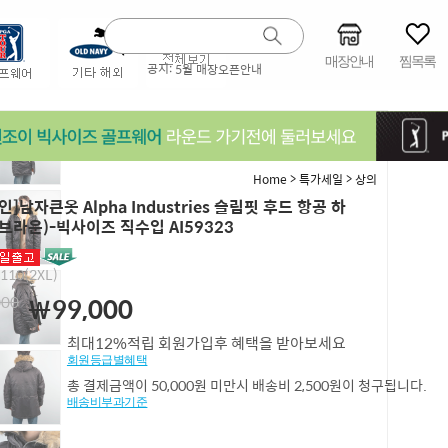
매장안내
찜목록
공지:
5월 매장오픈안내
>
>
Home
특가세일
상의
]남자큰옷 Alpha Industries 슬림핏 후드 항공 하
브라운)-빅사이즈 직수입 AI59323
,110(2XL)
000
￦99,000
최대12%적립 회원가입후 혜택을 받아보세요
회원등급별혜택
총 결제금액이 50,000원 미만시 배송비 2,500원이 청구됩니다.
배송비부과기준