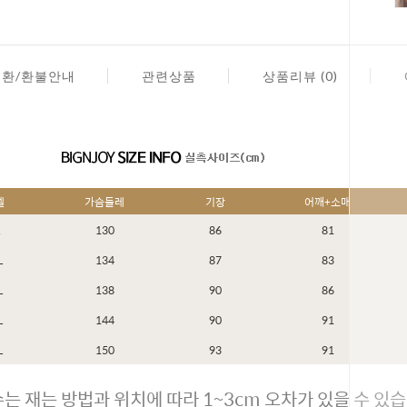
교환/환불안내
관련상품
상품리뷰 (0)
벨
가슴둘레
기장
어깨+소매
L
130
86
81
L
134
87
83
L
138
90
86
L
144
90
91
L
150
93
91
페이코 ID
는 재는 방법과 위치에 따라 1~3cm 오차가 있을 수 있습