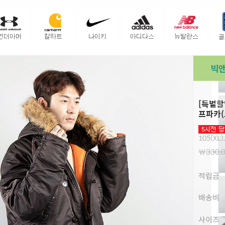
[특별할인
프파카(
105(XL)
￦330,
적립금
배송비
사이즈