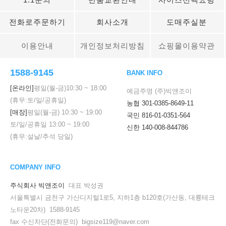
전화로주문하기
회사소개
도매주실분
이용안내
개인정보처리방침
쇼핑몰이용약관
1588-9145
BANK INFO
[온라인]
평일(월-금)
10:30
~
18:00
예금주명 (주)빅앤조이
(휴무:토/일/공휴일)
농협 301-0385-8649-11
이코 라이프 하
[매장]
평일(월-금)
10:30
~
19:00
국민 816-01-0351-564
토/일/공휴일
13:00
~
19:00
신한 140-008-844786
(휴무:설날/추석 당일)
COMPANY INFO
주식회사 빅앤조이
대표 박성권
서울특별시 금천구 가산디지털1로5, 지하1층 b120호(가산동, 대륭테크
노타운20차) 1588-9145
fax 수신차단(전화문의) bigsize119@naver.com