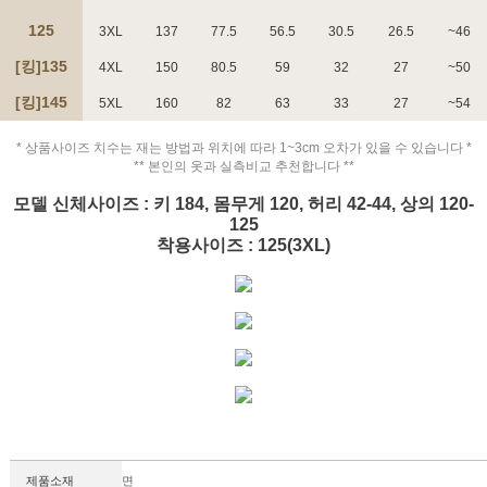
125
3XL
137
77.5
56.5
30.5
26.5
~46
[킹]135
4XL
150
80.5
59
32
27
~50
[킹]145
5XL
160
82
63
33
27
~54
페이코 ID로 페
PAYCO 바로구매
* 상품사이즈 치수는 재는 방법과 위치에 따라 1~3cm 오차가 있을 수 있습니다 *
** 본인의 옷과 실측비교 추천합니다 **
모델 신체사이즈 : 키 184, 몸무게 120, 허리 42-44, 상의 120-
125
착용사이즈 : 125(3XL)
제품소재
면