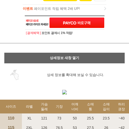
이벤트
페이포인트 적립 혜택 2배 UP!
이벤트
페이포인트 적립 혜택 2배 UP!
[ 결제혜택 ]
포인트 결제시 1% 적립!
상세정보 새창 열기
상세 정보를 확대해 보실 수 있습니다.
가슴
어깨
소매
소매
허리
사이즈
라벨
기장
둘레
너비
통
길이
권장
110
XL
121
73
50
25.5
23.5
~40
115
2XL
126
76.5
53
27.5
26
~42