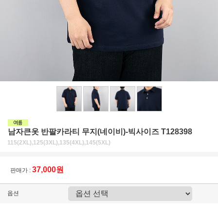
남자큰옷 반팔카라티 무지(네이비)-빅사이즈 T128398
115(2XL),125(3XL),135(4XL),145(5XL)
37,000원
판매가 :
옵션