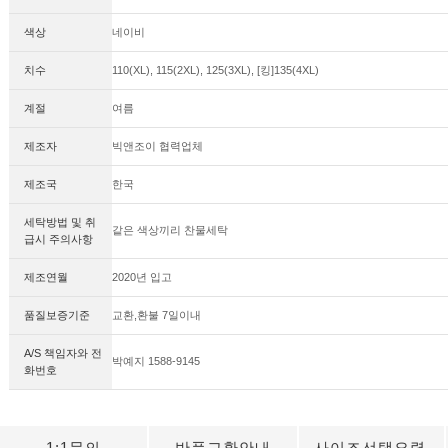
색상
네이비
치수
110(XL), 115(2XL), 125(3XL), [킹]135(4XL)
계절
여름
제조자
빅앤조이 협력업체
제조국
한국
세탁방법 및 취
같은 색상끼리 찬물세탁
급시 주의사항
제조연월
2020년 입고
품질보증기준
교환,환불 7일이내
A/S 책임자와 전
박예지 1588-9145
화번호
1:1문의
반품교환안내
사이즈선택요령