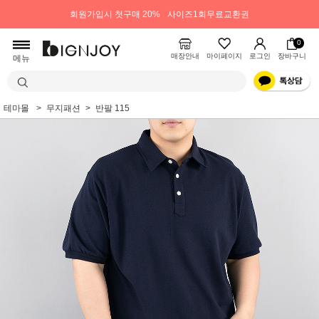
회원가입시 첫구매 20%
사이즈1회무료교환권
0
매장안내
마이페이지
로그인
장바구니
메뉴
테마몰
무지패션
반팔 115