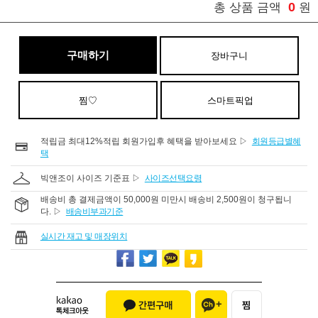
0
총 상품 금액
원
구매하기
장바구니
찜♡
스마트픽업
적립금 최대12%적립 회원가입후 혜택을 받아보세요 ▷
회원등급별혜
택
빅앤조이 사이즈 기준표 ▷
사이즈선택요령
배송비 총 결제금액이 50,000원 미만시 배송비 2,500원이 청구됩니
다. ▷
배송비부과기준
실시간 재고 및 매장위치