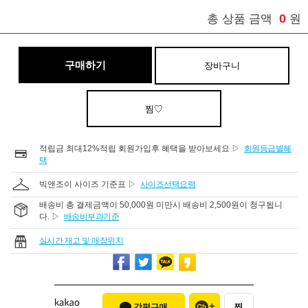
0
총 상품 금액
원
구매하기
장바구니
찜♡
적립금 최대12%적립 회원가입후 혜택을 받아보세요 ▷
회원등급별혜
택
빅앤조이 사이즈 기준표 ▷
사이즈선택요령
배송비 총 결제금액이 50,000원 미만시 배송비 2,500원이 청구됩니
다. ▷
배송비부과기준
실시간 재고 및 매장위치