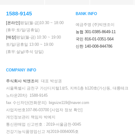
1588-9145
BANK INFO
[온라인]
평일(월-금)
10:30
~
18:00
예금주명 (주)빅앤조이
(휴무:토/일/공휴일)
농협 301-0385-8649-11
[매장]
평일(월-금)
10:30
~
19:00
국민 816-01-0351-564
토/일/공휴일
13:00
~
19:00
신한 140-008-844786
(휴무:설날/추석 당일)
COMPANY INFO
주식회사 빅앤조이
대표 박성권
서울특별시 금천구 가산디지털1로5, 지하1층 b120호(가산동, 대륭테크
노타운20차) 1588-9145
fax 수신차단(전화문의) bigsize119@naver.com
사업자번호107-86-03700
[사업자 정보 확인]
개인정보관리 책임자 박예지
통신판매업 신고번호 : 2019-서울금천-0045
건강기능식품영업신고 제2019-0084005호