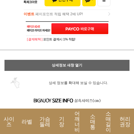
이벤트
페이포인트 적립 혜택 2배 UP!
이벤트
페이포인트 적립 혜택 2배 UP!
[ 결제혜택 ]
포인트 결제시 1% 적립!
상세정보 새창 열기
상세 정보를 확대해 보실 수 있습니다.
어
소
소
사이
가슴
기
깨
매
허리
라벨
매
즈
둘레
장
너
길
권장
통
비
이