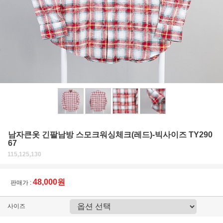
남자큰옷 긴팔남방 스모크워싱체크(레드)-빅사이즈 TY290
67
115,125,130
48,000원
판매가 :
사이즈