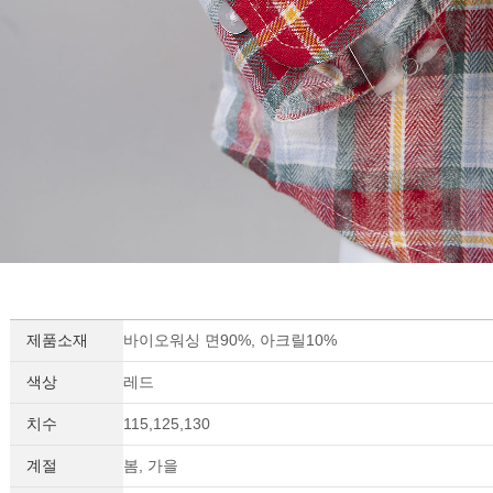
제품소재
바이오워싱 면90%, 아크릴10%
세요!
색상
레드
치수
115,125,130
계절
봄, 가을