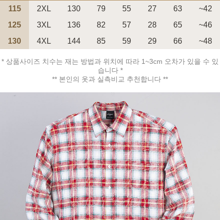
115
2XL
130
79
55
27
63
~42
125
3XL
136
82
57
28
65
~46
130
4XL
144
85
59
29
66
~48
* 상품사이즈 치수는 재는 방법과 위치에 따라 1~3cm 오차가 있을 수 있
페이코 ID로 페
PAYCO 바로구매
습니다 *
** 본인의 옷과 실측비교 추천합니다 **