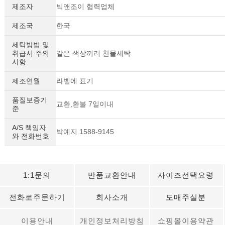
제조자
빅앤조이 협력업체
제조국
한국
세탁방법 및
취급시 주의
같은 색상끼리 찬물세탁
사항
제조연월
라벨에 표기
품질보증기
교환,환불 7일이내
준
A/S 책임자
박예지 1588-9145
와 전화번호
1:1문의
반품교환안내
사이즈선택요령
전화로주문하기
회사소개
도매주실분
이용안내
개인정보처리방침
쇼핑몰이용약관