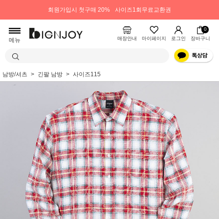
회원가입시 첫구매 20%
사이즈1회무료교환권
0
매장안내
마이페이지
로그인
장바구니
메뉴
남방/셔츠
긴팔 남방
사이즈115