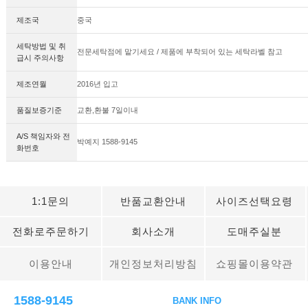
제조국
중국
세탁방법 및 취
전문세탁점에 맡기세요 / 제품에 부착되어 있는 세탁라벨 참고
급시 주의사항
제조연월
2016년 입고
품질보증기준
교환,환불 7일이내
A/S 책임자와 전
박예지 1588-9145
화번호
1:1문의
반품교환안내
사이즈선택요령
전화로주문하기
회사소개
도매주실분
이용안내
개인정보처리방침
쇼핑몰이용약관
1588-9145
BANK INFO