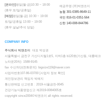
[온라인]
평일(월-금)
10:30
~
18:00
예금주명 (주)빅앤조이
(휴무:토/일/공휴일)
농협 301-0385-8649-11
[매장]
평일(월-금)
10:30
~
19:00
국민 816-01-0351-564
토/일/공휴일
13:00
~
19:00
신한 140-008-844786
(휴무:설날/추석 당일)
COMPANY INFO
주식회사 빅앤조이
대표 박성권
서울특별시 금천구 가산디지털1로5, 지하1층 b120호(가산동, 대륭테크
노타운20차) 1588-9145
fax 수신차단(전화문의) bigsize119@naver.com
사업자번호107-86-03700
[사업자 정보 확인]
개인정보관리 책임자 박예지
세요!
통신판매업 신고번호 : 2019-서울금천-0045
건강기능식품영업신고 제2019-0084005호
copyright since2004©빅앤조이 all rights reserved.