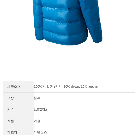
이코 라이프 하
제품소재
100% 나일론 (안감: 90% down, 10% feather)
색상
블루
치수
110(2XL)
계절
겨울
제조자
뉴발란스