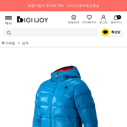
회원가입시 첫구매 20%
사이즈1회무료교환권
0
매장안내
마이페이지
로그인
장바구니
메뉴
특가세일
상의