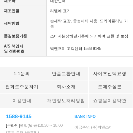
제조국
대한민국
제조연월
라벨에 표기
손세탁 권장, 중성세제 사용, 드라이클리닝 가
세탁방법
능
품질보증기준
소비자분쟁해결기준에 의거하여 교환 및 보상
A/S 책임자
빅앤조이 고객센터 1588-9145
및 전화번호
1:1문의
반품교환안내
사이즈선택요령
전화로주문하기
회사소개
도매주실분
이용안내
개인정보처리방침
쇼핑몰이용약관
1588-9145
BANK INFO
[온라인]
평일(월-금)
10:30
~
18:00
예금주명 (주)빅앤조이
(휴무:토/일/공휴일)