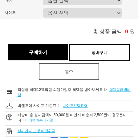
색상
사이즈
0
총 상품 금액
원
구매하기
장바구니
찜♡
적립금 최대12%적립 회원가입후 혜택을 받아보세요 ▷
회원등급별혜
택
빅앤조이 사이즈 기준표 ▷
사이즈선택요령
배송비 총 결제금액이 50,000원 미만시 배송비 2,500원이 청구됩니
다. ▷
배송비부과기준
실시간 재고 및 매장위치