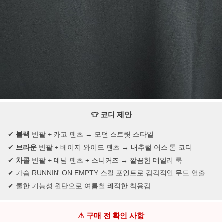
👕 코디 제안
✔
블랙
반팔 + 카고 팬츠 → 모던 스트릿 스타일
✔
브라운
반팔 + 베이지 와이드 팬츠 → 내추럴 어스 톤 코디
✔
차콜
반팔 + 데님 팬츠 + 스니커즈 → 깔끔한 데일리 룩
✔ 가슴 RUNNIN' ON EMPTY 스컬 포인트로 감각적인 무드 연출
✔ 쿨한 기능성 원단으로 여름철 쾌적한 착용감
⚠ 구매 전 확인 사항