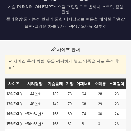
가슴 RUNNIN' ON EMPTY 스컬 프린팅으로 빈티지 스트릿 감성
완성
폴리혼방 쿨기능성 원단의 쿨한 터치감으로 여름철 쾌적한 착용감
블랙·브라운·차콜 3가지 색상 / 오버핏 실루엣
📏 사이즈 안내
✔ 사이즈 측정 방법: 옷을 평평하게 놓고 양쪽을 자로 측정 후
× 2
사이즈
허리권장
가슴둘레
기장
어깨너비
소매통
소매길이
120(2XL)
~44인치
132
78
64
28
23
130(3XL)
~48인치
142
79
68
29
23
145(4XL)
~52~54인치
158
80
74
30
24
155(5XL)
~56~58인치
168
82
81
31
26