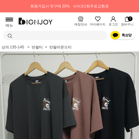
회원가입시 첫구매 20%
사이즈1회무료교환권
0
매장안내
마이페이지
로그인
장바구니
메뉴
상의 135-145
반팔티
반팔라운드티