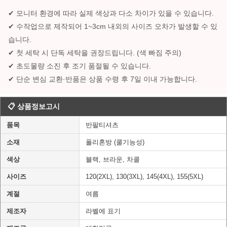
✔ 모니터 환경에 따라 실제 색상과 다소 차이가 있을 수 있습니다.
✔ 수작업으로 제작되어 1~3cm 내외의 사이즈 오차가 발생할 수 있
습니다.
✔ 첫 세탁 시 단독 세탁을 권장드립니다. (색 빠짐 주의)
✔ 초도물량 소진 후 조기 품절될 수 있습니다.
✔ 단순 변심 교환·반품은 상품 수령 후 7일 이내 가능합니다.
📋 상품정보고시
품목
반팔티셔츠
소재
폴리혼방 (쿨기능성)
색상
블랙, 브라운, 차콜
사이즈
120(2XL), 130(3XL), 145(4XL), 155(5XL)
계절
여름
제조자
라벨에 표기