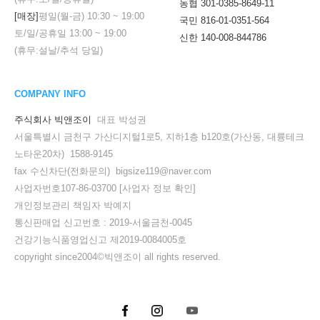
농협 301-0385-8649-11
[매장]
평일(월-금)
10:30
~
19:00
국민 816-01-0351-564
토/일/공휴일
13:00
~
19:00
신한 140-008-844786
(휴무:설날/추석 당일)
COMPANY INFO
주식회사 빅앤조이
대표 박성권
서울특별시 금천구 가산디지털1로5, 지하1층 b120호(가산동, 대륭테크
노타운20차) 1588-9145
fax 수신차단(전화문의) bigsize119@naver.com
사업자번호107-86-03700
[사업자 정보 확인]
개인정보관리 책임자 박예지
통신판매업 신고번호 : 2019-서울금천-0045
건강기능식품영업신고 제2019-0084005호
copyright since2004©빅앤조이 all rights reserved.