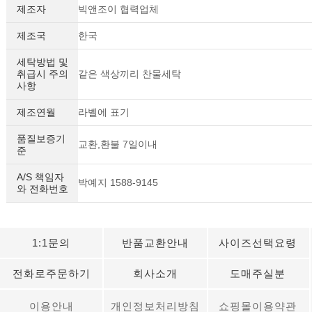
제조자
빅앤조이 협력업체
제조국
한국
세탁방법 및
취급시 주의
같은 색상끼리 찬물세탁
사항
제조연월
라벨에 표기
품질보증기
교환,환불 7일이내
준
A/S 책임자
박예지 1588-9145
와 전화번호
1:1문의
반품교환안내
사이즈선택요령
전화로주문하기
회사소개
도매주실분
이용안내
개인정보처리방침
쇼핑몰이용약관