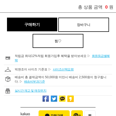
0
총 상품 금액
원
구매하기
장바구니
찜♡
적립금 최대12%적립 회원가입후 혜택을 받아보세요 ▷
회원등급별혜
택
빅앤조이 사이즈 기준표 ▷
사이즈선택요령
배송비 총 결제금액이 50,000원 미만시 배송비 2,500원이 청구됩니
다. ▷
배송비부과기준
실시간 재고 및 매장위치