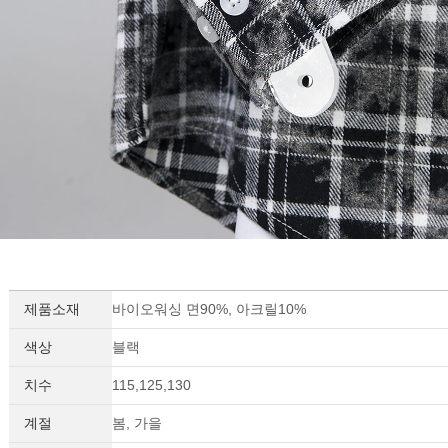
제품소재
바이오워싱 면90%, 아크릴10%
세요!
색상
블랙
치수
115,125,130
계절
봄, 가을