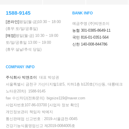
1588-9145
BANK INFO
[온라인]
평일(월-금)
10:30
~
18:00
예금주명 (주)빅앤조이
(휴무:토/일/공휴일)
농협 301-0385-8649-11
[매장]
평일(월-금)
10:30
~
19:00
국민 816-01-0351-564
토/일/공휴일
13:00
~
19:00
신한 140-008-844786
(휴무:설날/추석 당일)
COMPANY INFO
주식회사 빅앤조이
대표 박성권
서울특별시 금천구 가산디지털1로5, 지하1층 b120호(가산동, 대륭테크
노타운20차) 1588-9145
fax 수신차단(전화문의) bigsize119@naver.com
사업자번호107-86-03700
[사업자 정보 확인]
개인정보관리 책임자 박예지
통신판매업 신고번호 : 2019-서울금천-0045
건강기능식품영업신고 제2019-0084005호