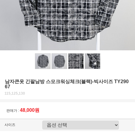
남자큰옷 긴팔남방 스모크워싱체크(블랙)-빅사이즈 TY290
67
115,125,130
48,000원
판매가 :
사이즈