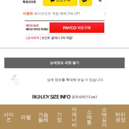
이벤트
페이포인트 적립 혜택 2배 UP!
이벤트
페이포인트 적립 혜택 2배 UP!
[ 결제혜택 ]
포인트 결제시 1% 적립!
상세정보 새창 열기
상세 정보를 확대해 보실 수 있습니다.
어
소
소
사이
가슴
기
깨
매
허리
라벨
매
즈
둘레
장
너
길
권장
통
비
이