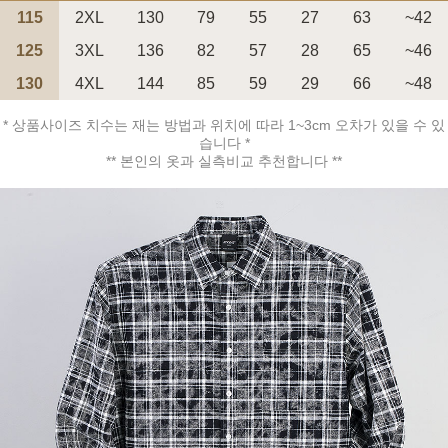
115
2XL
130
79
55
27
63
~42
125
3XL
136
82
57
28
65
~46
130
4XL
144
85
59
29
66
~48
* 상품사이즈 치수는 재는 방법과 위치에 따라 1~3cm 오차가 있을 수 있
페이코 ID로 페
PAYCO 바로구매
습니다 *
** 본인의 옷과 실측비교 추천합니다 **