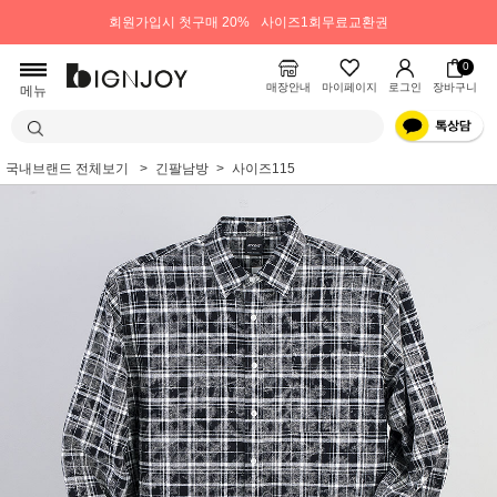
회원가입시 첫구매 20%
사이즈1회무료교환권
0
매장안내
마이페이지
로그인
장바구니
메뉴
국내브랜드 전체보기
긴팔남방
사이즈115