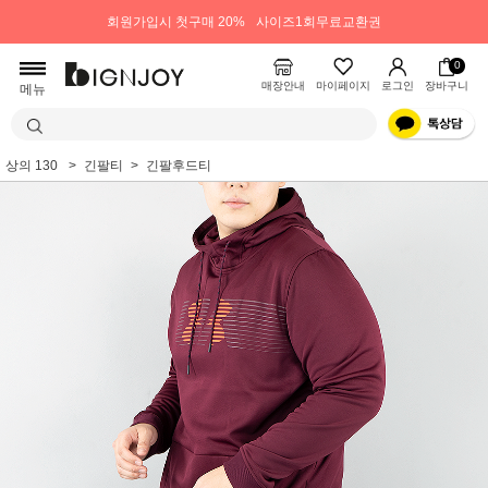
회원가입시 첫구매 20%
사이즈1회무료교환권
0
매장안내
마이페이지
로그인
장바구니
메뉴
상의 130
긴팔티
긴팔후드티