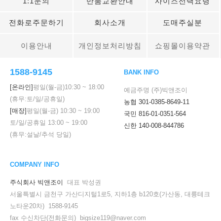
1:1문의
반품교환안내
사이즈선택요령
전화로주문하기
회사소개
도매주실분
이용안내
개인정보처리방침
쇼핑몰이용약관
1588-9145
BANK INFO
[온라인]
평일(월-금)
10:30
~
18:00
예금주명 (주)빅앤조이
(휴무:토/일/공휴일)
농협 301-0385-8649-11
[매장]
평일(월-금)
10:30
~
19:00
국민 816-01-0351-564
토/일/공휴일
13:00
~
19:00
신한 140-008-844786
(휴무:설날/추석 당일)
COMPANY INFO
주식회사 빅앤조이
대표 박성권
서울특별시 금천구 가산디지털1로5, 지하1층 b120호(가산동, 대륭테크
노타운20차) 1588-9145
fax 수신차단(전화문의) bigsize119@naver.com