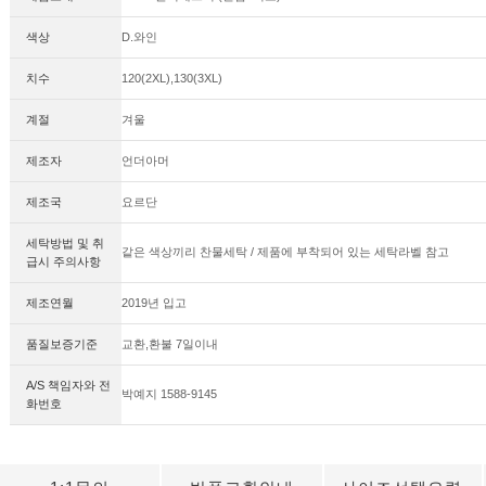
색상
D.와인
치수
120(2XL),130(3XL)
계절
겨울
제조자
언더아머
제조국
요르단
세탁방법 및 취
같은 색상끼리 찬물세탁 / 제품에 부착되어 있는 세탁라벨 참고
급시 주의사항
제조연월
2019년 입고
품질보증기준
교환,환불 7일이내
A/S 책임자와 전
박예지 1588-9145
화번호