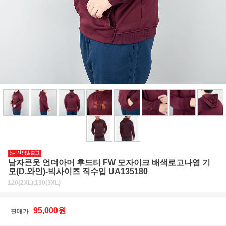
남자큰옷 언더아머 후드티 FW 모자이크 배색로고나염 기
모(D.와인)-빅사이즈 직수입 UA135180
120(2XL),130(3XL)
95,000원
판매가 :