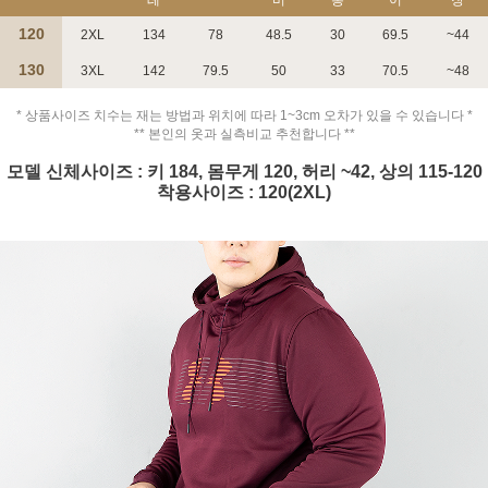
120
2XL
134
78
48.5
30
69.5
~44
130
3XL
142
79.5
50
33
70.5
~48
* 상품사이즈 치수는 재는 방법과 위치에 따라 1~3cm 오차가 있을 수 있습니다 *
** 본인의 옷과 실측비교 추천합니다 **
모델 신체사이즈 : 키 184, 몸무게 120, 허리 ~42, 상의 115-120
착용사이즈 : 120(2XL)
페이코 ID로 페
PAYCO 바로구매