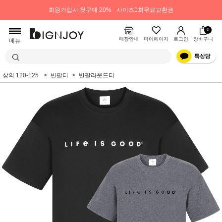
회원가입시 첫구매 20%
사이즈1회무료교환권
0
매장안내
마이페이지
로그인
장바구니
메뉴
상의 120-125
반팔티
반팔라운드티