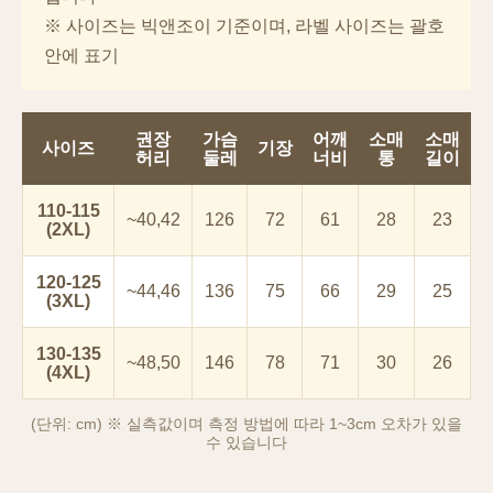
※ 사이즈는 빅앤조이 기준이며, 라벨 사이즈는 괄호
안에 표기
권장
가슴
어깨
소매
소매
사이즈
기장
허리
둘레
너비
통
길이
110-115
~40,42
126
72
61
28
23
(2XL)
120-125
~44,46
136
75
66
29
25
(3XL)
이코 라이프 하
130-135
~48,50
146
78
71
30
26
(4XL)
(단위: cm) ※ 실측값이며 측정 방법에 따라 1~3cm 오차가 있을
수 있습니다