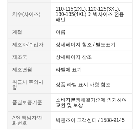
110-115(2XL), 120-125(3XL),
치수(사이즈)
130-135(4XL) ※ 빅사이즈 전용
패턴
계절
여름
제조자/수입자
상세페이지 참조 / 별도표기
제조국
상세페이지 참조
제조연월
라벨에 표기
취급시 주의사
상품 라벨 표시 사항 참조
항
소비자분쟁해결기준에 의거하여
품질보증기준
교환 및 보상
A/S 책임자/전
빅앤조이 고객센터 / 1588-9145
화번호