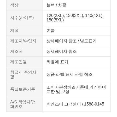
색상
블랙 / 차콜
120(2XL), 130(3XL), 140(4XL),
치수(사이즈)
150(5XL)
계절
여름
제조자/수입자
상세페이지 참조 / 별도표기
제조국
상세페이지 참조
제조연월
라벨에 표기
취급시 주의사
상품 라벨 표시 사항 참조
항
소비자분쟁해결기준에 의거하여
품질보증기준
교환 및 보상
A/S 책임자/전
빅앤조이 고객센터 / 1588-9145
화번호