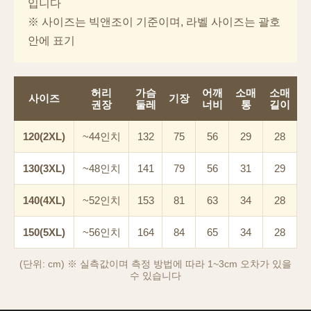
입니다
※ 사이즈는 빅앤조이 기준이며, 라벨 사이즈는 괄호
안에 표기
허리
가슴
어깨
소매
소매
사이즈
기장
권장
둘레
너비
통
길이
120(2XL)
~44인치
132
75
56
29
28
130(3XL)
~48인치
141
79
56
31
29
140(4XL)
~52인치
153
81
63
34
28
이코 라이프 하
150(5XL)
~56인치
164
84
65
34
28
(단위: cm) ※ 실측값이며 측정 방법에 따라 1~3cm 오차가 있을
수 있습니다