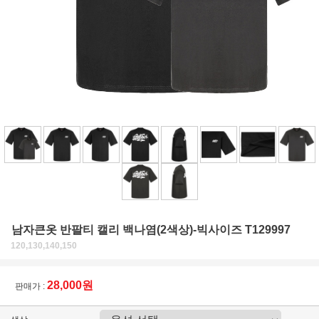
남자큰옷 반팔티 캘리 백나염(2색상)-빅사이즈 T129997
120,130,140,150
28,000원
판매가 :