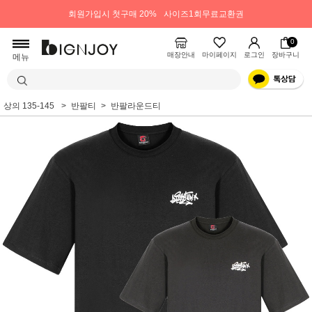
회원가입시 첫구매 20%
사이즈1회무료교환권
0
매장안내
마이페이지
로그인
장바구니
메뉴
상의 135-145
반팔티
반팔라운드티