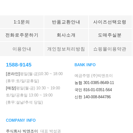
1:1문의
반품교환안내
사이즈선택요령
전화로주문하기
회사소개
도매주실분
이용안내
개인정보처리방침
쇼핑몰이용약관
1588-9145
BANK INFO
[온라인]
평일(월-금)
10:30
~
18:00
예금주명 (주)빅앤조이
(휴무:토/일/공휴일)
농협 301-0385-8649-11
[매장]
평일(월-금)
10:30
~
19:00
국민 816-01-0351-564
토/일/공휴일
13:00
~
19:00
신한 140-008-844786
(휴무:설날/추석 당일)
COMPANY INFO
주식회사 빅앤조이
대표 박성권