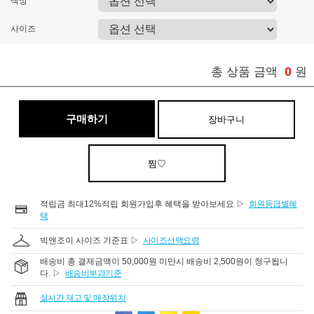
색상
사이즈
0
총 상품 금액
원
구매하기
장바구니
찜♡
적립금 최대12%적립 회원가입후 혜택을 받아보세요 ▷
회원등급별혜
택
빅앤조이 사이즈 기준표 ▷
사이즈선택요령
배송비 총 결제금액이 50,000원 미만시 배송비 2,500원이 청구됩니
다. ▷
배송비부과기준
실시간 재고 및 매장위치