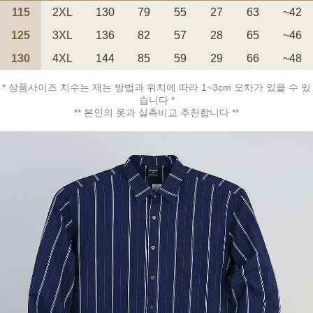
115
2XL
130
79
55
27
63
~42
125
3XL
136
82
57
28
65
~46
130
4XL
144
85
59
29
66
~48
* 상품사이즈 치수는 재는 방법과 위치에 따라 1~3cm 오차가 있을 수 있
페이코 ID로 페
PAYCO 바로구매
습니다 *
** 본인의 옷과 실측비교 추천합니다 **