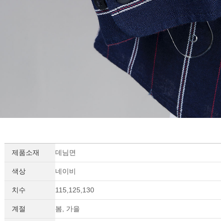
제품소재
데님면
세요!
색상
네이비
치수
115,125,130
계절
봄, 가을