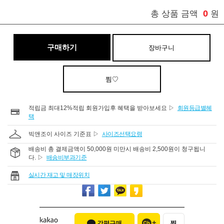
0
총 상품 금액
원
구매하기
장바구니
찜♡
적립금 최대12%적립 회원가입후 혜택을 받아보세요 ▷
회원등급별혜
택
빅앤조이 사이즈 기준표 ▷
사이즈선택요령
배송비 총 결제금액이 50,000원 미만시 배송비 2,500원이 청구됩니
다. ▷
배송비부과기준
실시간 재고 및 매장위치