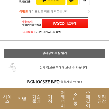
이벤트
페이포인트 적립 혜택 2배 UP!
이벤트
페이포인트 적립 혜택 2배 UP!
[ 결제혜택 ]
포인트 결제시 1% 적립!
상세정보 새창 열기
상세 정보를 확대해 보실 수 있습니다.
어
소
소
사이
가슴
기
깨
매
허리
라벨
매
즈
둘레
장
너
길
권장
통
비
이