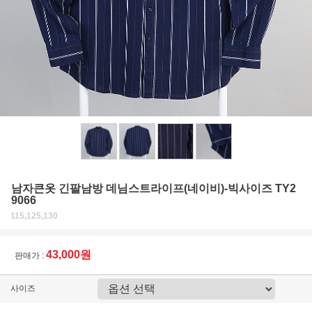
남자큰옷 긴팔남방 데님스트라이프(네이비)-빅사이즈 TY2
9066
115,125,130
43,000원
판매가 :
사이즈