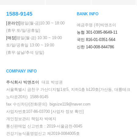
1588-9145
BANK INFO
[온라인]
평일(월-금)
10:30
~
18:00
예금주명 (주)빅앤조이
(휴무:토/일/공휴일)
농협 301-0385-8649-11
[매장]
평일(월-금)
10:30
~
19:00
국민 816-01-0351-564
토/일/공휴일
13:00
~
19:00
신한 140-008-844786
(휴무:설날/추석 당일)
COMPANY INFO
주식회사 빅앤조이
대표 박성권
서울특별시 금천구 가산디지털1로5, 지하1층 b120호(가산동, 대륭테크
노타운20차) 1588-9145
fax 수신차단(전화문의) bigsize119@naver.com
사업자번호107-86-03700
[사업자 정보 확인]
개인정보관리 책임자 박예지
통신판매업 신고번호 : 2019-서울금천-0045
건강기능식품영업신고 제2019-0084005호