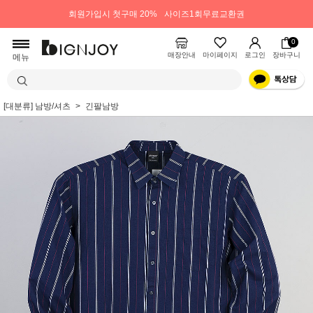
회원가입시 첫구매 20%
사이즈1회무료교환권
0
매장안내
마이페이지
로그인
장바구니
메뉴
[대분류] 남방/셔츠
긴팔남방