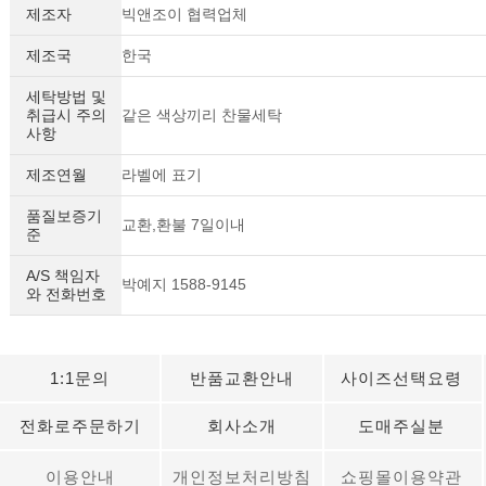
제조자
빅앤조이 협력업체
제조국
한국
세탁방법 및
취급시 주의
같은 색상끼리 찬물세탁
사항
제조연월
라벨에 표기
품질보증기
교환,환불 7일이내
준
A/S 책임자
박예지 1588-9145
와 전화번호
1:1문의
반품교환안내
사이즈선택요령
전화로주문하기
회사소개
도매주실분
이용안내
개인정보처리방침
쇼핑몰이용약관