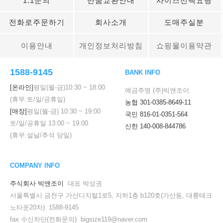
1:1문의
반품교환안내
사이즈선택요령
전화로주문하기
회사소개
도매주실분
이용안내
개인정보처리방침
쇼핑몰이용약관
1588-9145
BANK INFO
[온라인]
평일(월-금)
10:30
~
18:00
예금주명 (주)빅앤조이
(휴무:토/일/공휴일)
농협 301-0385-8649-11
[매장]
평일(월-금)
10:30
~
19:00
국민 816-01-0351-564
토/일/공휴일
13:00
~
19:00
신한 140-008-844786
(휴무:설날/추석 당일)
COMPANY INFO
주식회사 빅앤조이
대표 박성권
서울특별시 금천구 가산디지털1로5, 지하1층 b120호(가산동, 대륭테크
노타운20차) 1588-9145
fax 수신차단(전화문의) bigsize119@naver.com