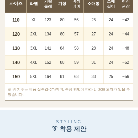
가슴
어깨
소매
허리
사이즈
라벨
기장
소매통
둘레
너비
길이
권장
110
XL
123
80
56
25
24
~42
120
2XL
134
80
57
27
24
~44
130
3XL
141
84
58
28
24
~48
140
4XL
152
88
59
31
24
~52
150
5XL
164
91
63
33
25
~56
※ 위 치수는 제품 실측값(cm)이며, 측정 방법에 따라 1~3cm 오차가 있을 수
있습니다.
STYLING
👔 착용 제안