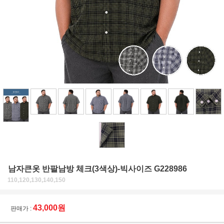
남자큰옷 반팔남방 체크(3색상)-빅사이즈 G228986
110,120,130,140,150
43,000원
판매가 :