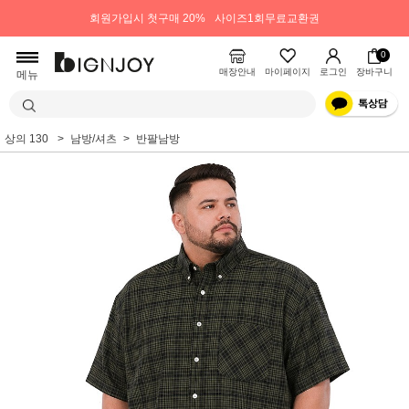
회원가입시 첫구매 20%
사이즈1회무료교환권
0
매장안내
마이페이지
로그인
장바구니
메뉴
상의 130
남방/셔츠
반팔남방