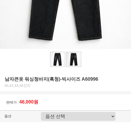
남자큰옷 워싱청바지(흑청)-빅사이즈 A60996
40,42,44,46인치
46,000원
판매가 :
옵션