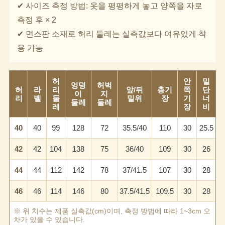
✔ 사이즈 측정 방법: 옷을 평평하게 놓고 양쪽을 자로
측정 후 × 2
✔ 면스판 소재로 허리 둘레는 실측값보다 여유있게 착
용 가능
허
안
밑
엉덩
허벅
허
라
리
앞/뒤
총기
쪽
단
이
지
리
벨
둘
밑위
장
기
너
둘레
둘레
레
장
비
이코 라이프 하
40
40
99
128
72
35.5/40
110
30
25.5
42
42
104
138
75
36/40
109
30
26
44
44
112
142
78
37/41.5
107
30
28
46
46
114
146
80
37.5/41.5
109.5
30
28
※ 위 치수는 제품 실측값(cm)이며, 측정 방법에 따라 1~3cm 오
차가 있을 수 있습니다.