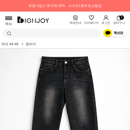
회원가입시 첫구매 20%
사이즈1회무료교환권
0
매장안내
마이페이지
로그인
장바구니
메뉴
하의 44-46
청바지