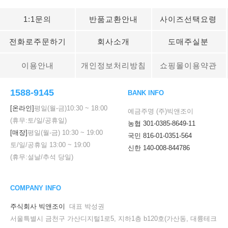
1:1문의
반품교환안내
사이즈선택요령
전화로주문하기
회사소개
도매주실분
이용안내
개인정보처리방침
쇼핑몰이용약관
1588-9145
BANK INFO
[온라인]
평일(월-금)
10:30
~
18:00
예금주명 (주)빅앤조이
(휴무:토/일/공휴일)
농협 301-0385-8649-11
[매장]
평일(월-금)
10:30
~
19:00
국민 816-01-0351-564
토/일/공휴일
13:00
~
19:00
신한 140-008-844786
(휴무:설날/추석 당일)
COMPANY INFO
주식회사 빅앤조이
대표 박성권
서울특별시 금천구 가산디지털1로5, 지하1층 b120호(가산동, 대륭테크