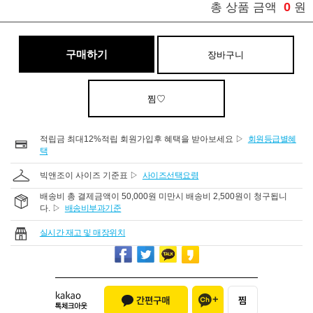
0
총 상품 금액
원
구매하기
장바구니
찜♡
적립금 최대12%적립 회원가입후 혜택을 받아보세요 ▷
회원등급별혜
택
빅앤조이 사이즈 기준표 ▷
사이즈선택요령
배송비 총 결제금액이 50,000원 미만시 배송비 2,500원이 청구됩니
다. ▷
배송비부과기준
실시간 재고 및 매장위치