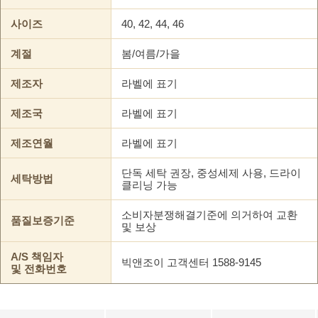
사이즈
40, 42, 44, 46
계절
봄/여름/가을
제조자
라벨에 표기
제조국
라벨에 표기
제조연월
라벨에 표기
단독 세탁 권장, 중성세제 사용, 드라이
세탁방법
클리닝 가능
소비자분쟁해결기준에 의거하여 교환
품질보증기준
및 보상
A/S 책임자
빅앤조이 고객센터 1588-9145
및 전화번호