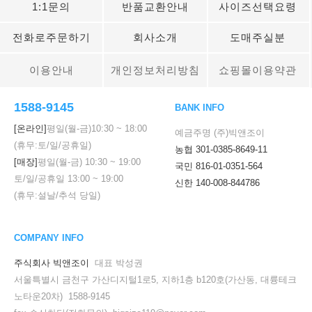
1:1문의
반품교환안내
사이즈선택요령
전화로주문하기
회사소개
도매주실분
이용안내
개인정보처리방침
쇼핑몰이용약관
1588-9145
BANK INFO
[온라인]
평일(월-금)
10:30
~
18:00
예금주명 (주)빅앤조이
(휴무:토/일/공휴일)
농협 301-0385-8649-11
[매장]
평일(월-금)
10:30
~
19:00
국민 816-01-0351-564
토/일/공휴일
13:00
~
19:00
신한 140-008-844786
(휴무:설날/추석 당일)
COMPANY INFO
주식회사 빅앤조이
대표 박성권
서울특별시 금천구 가산디지털1로5, 지하1층 b120호(가산동, 대륭테크
노타운20차) 1588-9145