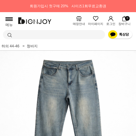
회원가입시 첫구매 20%
사이즈1회무료교환권
0
매장안내
마이페이지
로그인
장바구니
메뉴
하의 44-46
청바지