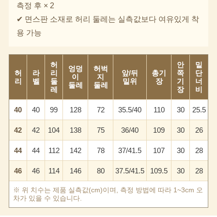
측정 후 × 2
✔ 면스판 소재로 허리 둘레는 실측값보다 여유있게 착
용 가능
허
안
밑
엉덩
허벅
허
라
리
앞/뒤
총기
쪽
단
이
지
리
벨
둘
밑위
장
기
너
둘레
둘레
레
장
비
이코 라이프 하
40
40
99
128
72
35.5/40
110
30
25.5
42
42
104
138
75
36/40
109
30
26
44
44
112
142
78
37/41.5
107
30
28
46
46
114
146
80
37.5/41.5
109.5
30
28
※ 위 치수는 제품 실측값(cm)이며, 측정 방법에 따라 1~3cm 오
차가 있을 수 있습니다.