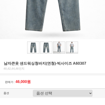
남자큰옷 샌드워싱청바지(연청)-빅사이즈 A60307
40,42,44,46인치
46,000원
판매가 :
옵션