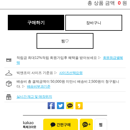
0
총 상품 금액
원
구매하기
장바구니
찜♡
적립금 최대12%적립 회원가입후 혜택을 받아보세요 ▷
회원등급별혜
택
빅앤조이 사이즈 기준표 ▷
사이즈선택요령
배송비 총 결제금액이 50,000원 미만시 배송비 2,500원이 청구됩니
다. ▷
배송비부과기준
실시간 재고 및 매장위치