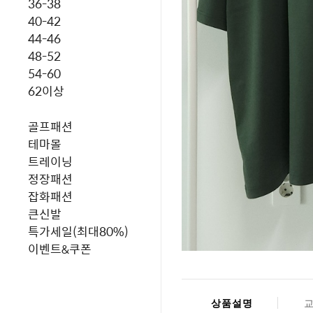
36-38
40-42
44-46
48-52
54-60
62이상
골프패션
테마몰
트레이닝
정장패션
잡화패션
큰신발
특가세일(최대80%)
이벤트&쿠폰
상품설명