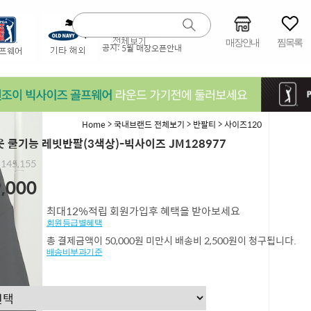
매장안내
찜목록
공지:
5월 매장오픈안내
>
>
>
Home
국내브랜드 전체보기
반팔티
사이즈120
 쿨기능 레빗반팔(3색상)-빅사이즈 JM128977
,145,155
,000
최대12%적립 회원가입후 혜택을 받아보세요
회원등급별혜택
총 결제금액이 50,000원 미만시 배송비 2,500원이 청구됩니다.
배송비부과기준