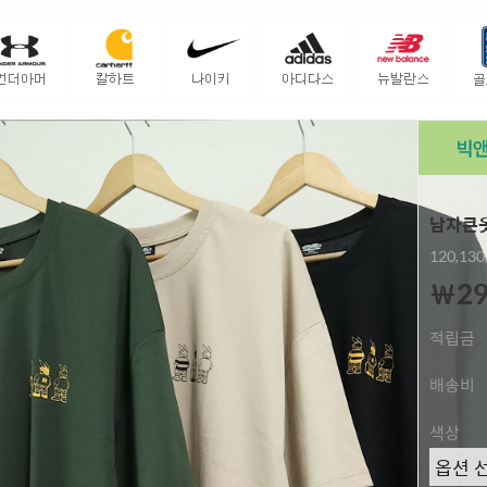
남자큰옷
120,130
￦29
적립금
배송비
색상