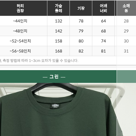
허리
가슴
어깨
소매
기장
권장
둘레
너비
통
~44인치
132
78
64
28
~48인치
142
79
68
29
~52~54인치
158
80
74
30
~56~58인치
168
82
81
31
, 측정 방법에 따라 1~3cm 오차가 있을 수 있습니다.
— 그린 —