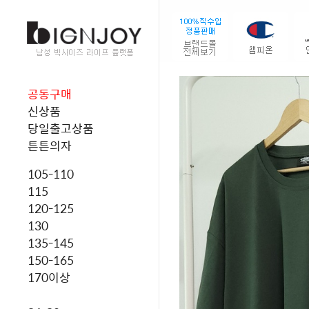
공동구매
신상품
당일출고상품
튼튼의자
105-110
115
120-125
130
135-145
150-165
170이상