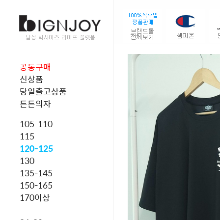
공동구매
신상품
당일출고상품
튼튼의자
105-110
115
120-125
130
135-145
150-165
170이상