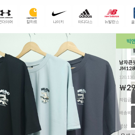
남자큰옷
JM128
120,130
￦29
적립금
배송비
색상