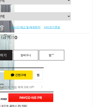
실시간 재고 및 매장위치
사이즈기준표
0
L
(금액)
하기
장바구니
찜♡
포인트 적립 혜택 2배 UP!
포인트 적립 혜택 2배 UP!
]
포인트 결제시 1% 적립!