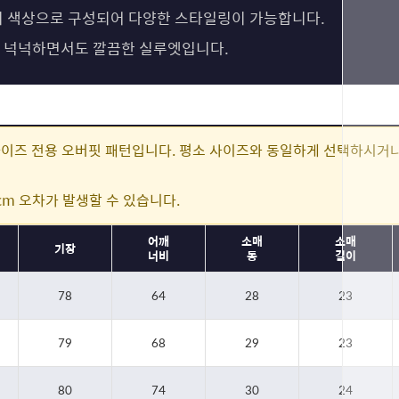
3가지 색상으로 구성되어 다양한 스타일링이 가능합니다.
 넉넉하면서도 깔끔한 실루엣입니다.
이즈 전용 오버핏 패턴입니다. 평소 사이즈와 동일하게 선택하시거
cm 오차가 발생할 수 있습니다.
어깨
소매
소매
기장
너비
통
길이
78
64
28
23
79
68
29
23
80
74
30
24