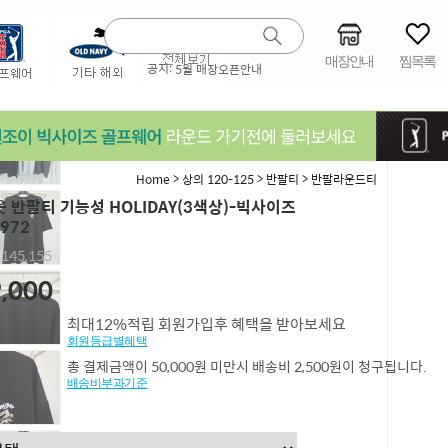
매장안내
찜목록
공지:
5월 매장오픈안내
>
>
>
Home
상의 120-125
반팔티
반팔라운드티
 반팔티 기능성 HOLIDAY(3색상)-빅사이즈
972
,145,155
,000
최대12%적립 회원가입후 혜택을 받아보세요
회원등급별혜택
총 결제금액이 50,000원 미만시 배송비 2,500원이 청구됩니다.
배송비부과기준