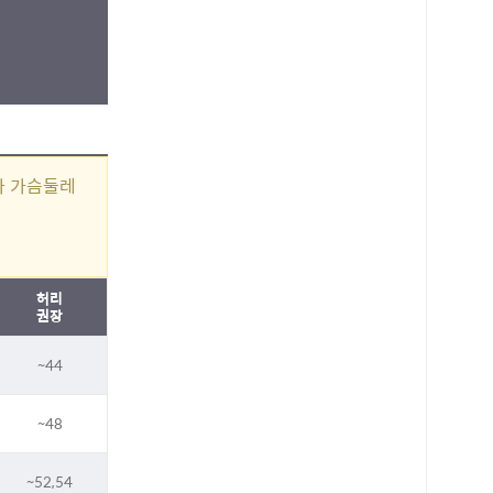
PAYCO 바로구매
나 가슴둘레
허리
권장
~44
~48
~52,54