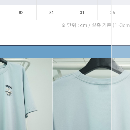
82
81
31
26
※ 단위 : cm / 실측 기준 (1~3c