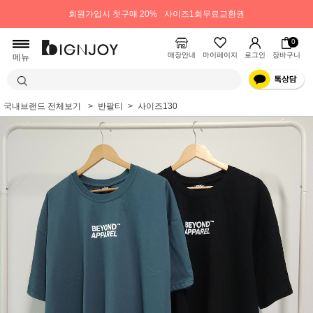
회원가입시 첫구매 20%
사이즈1회무료교환권
0
매장안내
마이페이지
로그인
장바구니
메뉴
국내브랜드 전체보기
반팔티
사이즈130