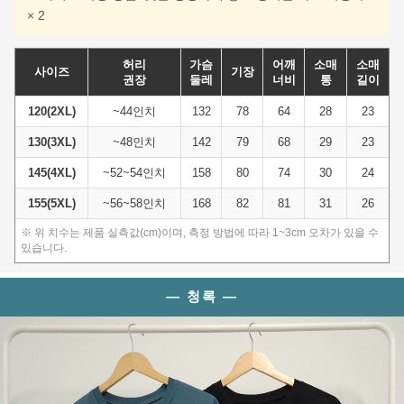
× 2
허리
가슴
어깨
소매
소매
사이즈
기장
권장
둘레
너비
통
길이
120(2XL)
~44인치
132
78
64
28
23
130(3XL)
~48인치
142
79
68
29
23
145(4XL)
~52~54인치
158
80
74
30
24
155(5XL)
~56~58인치
168
82
81
31
26
※ 위 치수는 제품 실측값(cm)이며, 측정 방법에 따라 1~3cm 오차가 있을 수
있습니다.
이코 라이프 하
— 청록 —