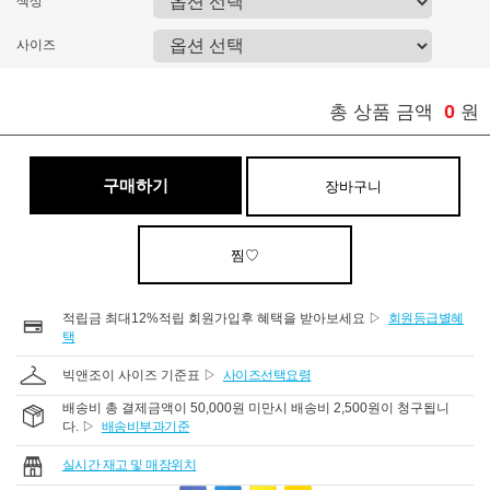
색상
사이즈
0
총 상품 금액
원
구매하기
장바구니
찜♡
적립금 최대12%적립 회원가입후 혜택을 받아보세요 ▷
회원등급별혜
택
빅앤조이 사이즈 기준표 ▷
사이즈선택요령
배송비 총 결제금액이 50,000원 미만시 배송비 2,500원이 청구됩니
다. ▷
배송비부과기준
실시간 재고 및 매장위치