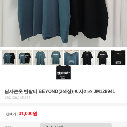
남자큰옷 반팔티 BEYOND(2색상)-빅사이즈 JM128941
120,130,145,155
31,000원
판매가 :