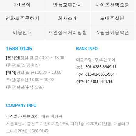
1:1문의
반품교환안내
사이즈선택요령
전화로주문하기
회사소개
도매주실분
이용안내
개인정보처리방침
쇼핑몰이용약관
1588-9145
BANK INFO
[온라인]
평일(월-금)
10:30
~
18:00
예금주명 (주)빅앤조이
(휴무:토/일/공휴일)
농협 301-0385-8649-11
[매장]
평일(월-금)
10:30
~
19:00
국민 816-01-0351-564
토/일/공휴일
13:00
~
19:00
신한 140-008-844786
(휴무:설날/추석 당일)
COMPANY INFO
주식회사 빅앤조이
대표 박성권
서울특별시 금천구 가산디지털1로5, 지하1층 b120호(가산동, 대륭테크
노타운20차) 1588-9145