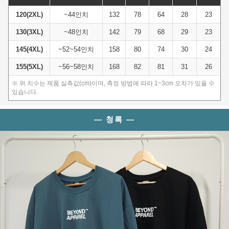
120(2XL)
~44인치
132
78
64
28
23
130(3XL)
~48인치
142
79
68
29
23
145(4XL)
~52~54인치
158
80
74
30
24
155(5XL)
~56~58인치
168
82
81
31
26
※ 위 치수는 제품 실측값(cm)이며, 측정 방법에 따라 1~3cm 오차가 있을 수
있습니다.
이코 라이프 하
— 청록 —