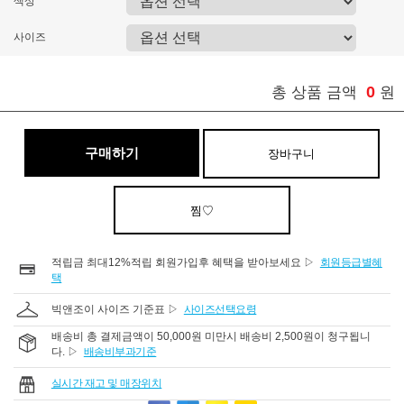
색상
사이즈
0
총 상품 금액
원
구매하기
장바구니
찜♡
적립금 최대12%적립 회원가입후 혜택을 받아보세요 ▷
회원등급별혜
택
빅앤조이 사이즈 기준표 ▷
사이즈선택요령
배송비 총 결제금액이 50,000원 미만시 배송비 2,500원이 청구됩니
다. ▷
배송비부과기준
실시간 재고 및 매장위치