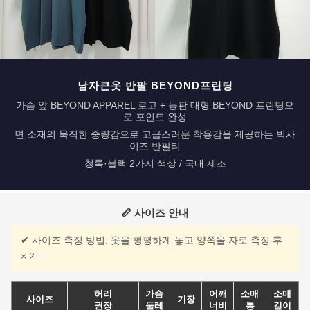
남자큰옷 반팔 BEYOND프린팅
가슴 앞 BEYOND APPAREL 로고 + 등판 대형 BEYOND 프린팅으
로 포인트 완성
면 소재의 묵직한 중량감으로 고급스러운 착용감을 제공하는 빅사
이즈 반팔티
청록·블랙 2가지 색상 / 국내 제조
📏 사이즈 안내
✔ 사이즈 측정 방법: 옷을 평평하게 놓고 양쪽을 자로 측정 후
× 2
허리
가슴
어깨
소매
소매
사이즈
기장
권장
둘레
너비
통
길이