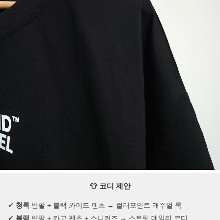
👕 코디 제안
✔
청록
반팔 + 블랙 와이드 팬츠 → 컬러포인트 캐주얼 룩
✔
블랙
반팔 + 카고 팬츠 + 스니커즈 → 스트릿 데일리 코디