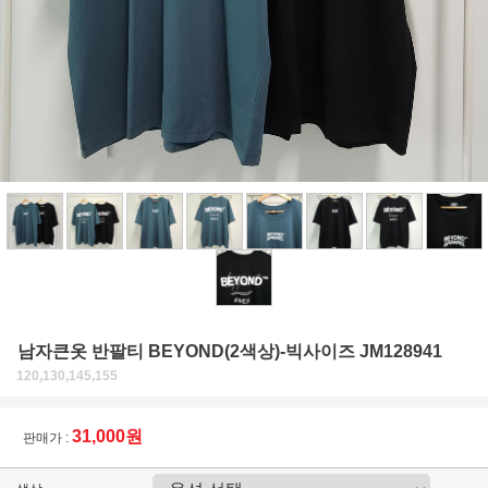
남자큰옷 반팔티 BEYOND(2색상)-빅사이즈 JM128941
120,130,145,155
31,000원
판매가 :