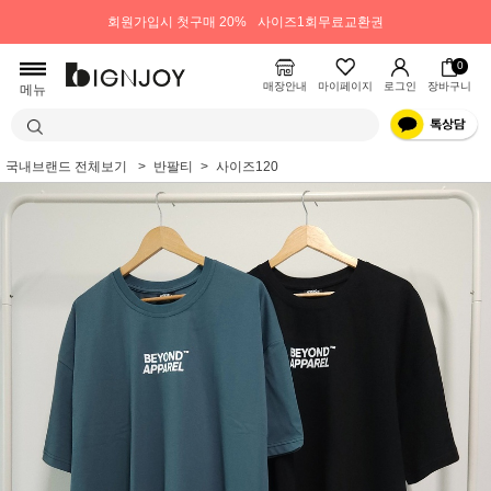
회원가입시 첫구매 20%
사이즈1회무료교환권
0
매장안내
마이페이지
로그인
장바구니
메뉴
국내브랜드 전체보기
반팔티
사이즈120