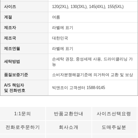
사이즈
120(2XL), 130(3XL), 145(4XL), 155(5XL)
계절
여름
제조자
라벨에 표기
제조국
대한민국
제조연월
라벨에 표기
손세탁 권장, 중성세제 사용, 드라이클리닝 가
세탁방법
능
품질보증기준
소비자분쟁해결기준에 의거하여 교환 및 보상
A/S 책임자
빅앤조이 고객센터 1588-9145
및 전화번호
1:1문의
반품교환안내
사이즈선택요령
전화로주문하기
회사소개
도매주실분