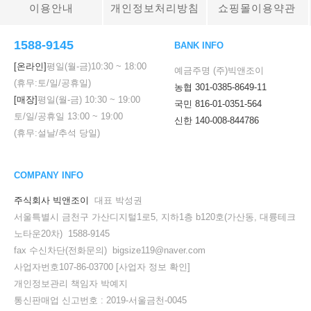
이용안내
개인정보처리방침
쇼핑몰이용약관
1588-9145
BANK INFO
[온라인]
평일(월-금)
10:30
~
18:00
예금주명 (주)빅앤조이
(휴무:토/일/공휴일)
농협 301-0385-8649-11
[매장]
평일(월-금)
10:30
~
19:00
국민 816-01-0351-564
토/일/공휴일
13:00
~
19:00
신한 140-008-844786
(휴무:설날/추석 당일)
COMPANY INFO
주식회사 빅앤조이
대표 박성권
서울특별시 금천구 가산디지털1로5, 지하1층 b120호(가산동, 대륭테크
노타운20차) 1588-9145
fax 수신차단(전화문의) bigsize119@naver.com
사업자번호107-86-03700
[사업자 정보 확인]
개인정보관리 책임자 박예지
통신판매업 신고번호 : 2019-서울금천-0045