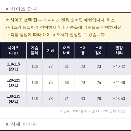
■ 사이즈 안내
📌
사이즈 선택 팁
— 빅사이즈 전용 오버핏 패턴입니다. 평소
사이즈와 동일하게 선택하시거나 가슴둘레 기준으로 선택하세요.
※ 측정 방법에 따라 1~3cm 오차가 발생할 수 있습니다.
사이즈
가슴
어깨
소매
소매
권장
기장
둘레
너비
통
길이
허리
(라벨)
110-115
126
72
61
28
23
~40,42
(2XL)
120-125
136
75
66
29
25
~44,46
(3XL)
130-135
146
78
71
30
26
~48,50
(4XL)
※ 단위 : cm / 실측 기준 (1~3cm 오차 가능)
■ 상세 이미지