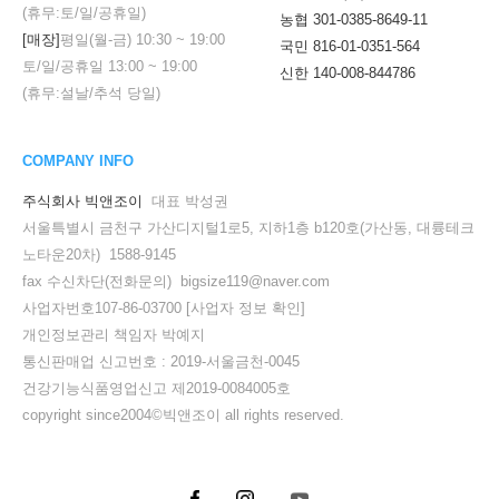
(휴무:토/일/공휴일)
농협 301-0385-8649-11
[매장]
평일(월-금)
10:30
~
19:00
국민 816-01-0351-564
토/일/공휴일
13:00
~
19:00
신한 140-008-844786
(휴무:설날/추석 당일)
COMPANY INFO
주식회사 빅앤조이
대표 박성권
서울특별시 금천구 가산디지털1로5, 지하1층 b120호(가산동, 대륭테크
노타운20차) 1588-9145
fax 수신차단(전화문의) bigsize119@naver.com
사업자번호107-86-03700
[사업자 정보 확인]
개인정보관리 책임자 박예지
통신판매업 신고번호 : 2019-서울금천-0045
건강기능식품영업신고 제2019-0084005호
copyright since2004©빅앤조이 all rights reserved.