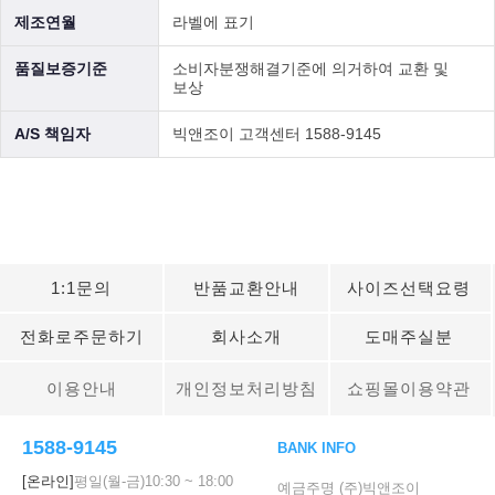
제조연월
라벨에 표기
품질보증기준
소비자분쟁해결기준에 의거하여 교환 및
보상
A/S 책임자
빅앤조이 고객센터 1588-9145
1:1문의
반품교환안내
사이즈선택요령
전화로주문하기
회사소개
도매주실분
이용안내
개인정보처리방침
쇼핑몰이용약관
1588-9145
BANK INFO
[온라인]
평일(월-금)
10:30
~
18:00
예금주명 (주)빅앤조이