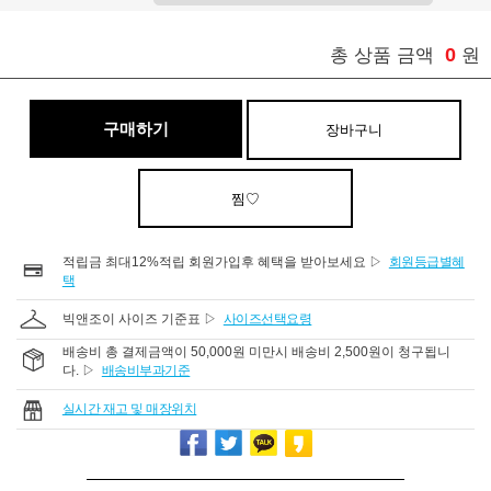
0
총 상품 금액
원
구매하기
장바구니
찜♡
적립금 최대12%적립 회원가입후 혜택을 받아보세요 ▷
회원등급별혜
택
빅앤조이 사이즈 기준표 ▷
사이즈선택요령
배송비 총 결제금액이 50,000원 미만시 배송비 2,500원이 청구됩니
다. ▷
배송비부과기준
실시간 재고 및 매장위치