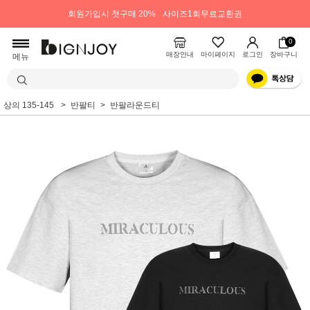
회원가입시 첫구매 20%
사이즈1회무료교환권
0
매장안내
마이페이지
로그인
장바구니
메뉴
상의 135-145
반팔티
반팔라운드티