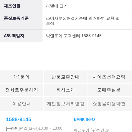
제조연월
라벨에 표기
품질보증기준
소비자분쟁해결기준에 의거하여 교환 및
보상
A/S 책임자
빅앤조이 고객센터 1588-9145
1:1문의
반품교환안내
사이즈선택요령
전화로주문하기
회사소개
도매주실분
이용안내
개인정보처리방침
쇼핑몰이용약관
1588-9145
BANK INFO
[온라인]
평일(월-금)
10:30
~
18:00
예금주명 (주)빅앤조이