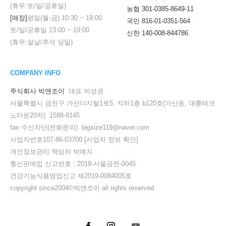
(휴무:토/일/공휴일)
농협 301-0385-8649-11
[매장]
평일(월-금)
10:30
~
19:00
국민 816-01-0351-564
토/일/공휴일
13:00
~
19:00
신한 140-008-844786
(휴무:설날/추석 당일)
COMPANY INFO
주식회사 빅앤조이
대표 박성권
서울특별시 금천구 가산디지털1로5, 지하1층 b120호(가산동, 대륭테크
노타운20차) 1588-9145
fax 수신차단(전화문의) bigsize119@naver.com
사업자번호107-86-03700
[사업자 정보 확인]
개인정보관리 책임자 박예지
통신판매업 신고번호 : 2019-서울금천-0045
건강기능식품영업신고 제2019-0084005호
copyright since2004©빅앤조이 all rights reserved.