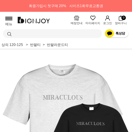
회원가입시 첫구매 20%
사이즈1회무료교환권
0
매장안내
마이페이지
로그인
장바구니
메뉴
상의 120-125
반팔티
반팔라운드티