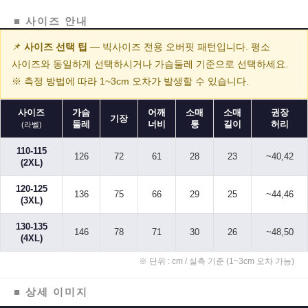
■ 사이즈 안내
📌
사이즈 선택 팁
— 빅사이즈 전용 오버핏 패턴입니다. 평소
사이즈와 동일하게 선택하시거나 가슴둘레 기준으로 선택하세요.
※ 측정 방법에 따라 1~3cm 오차가 발생할 수 있습니다.
사이즈
가슴
어깨
소매
소매
권장
기장
둘레
너비
통
길이
허리
(라벨)
110-115
126
72
61
28
23
~40,42
(2XL)
120-125
136
75
66
29
25
~44,46
(3XL)
130-135
146
78
71
30
26
~48,50
(4XL)
※ 단위 : cm / 실측 기준 (1~3cm 오차 가능)
■ 상세 이미지