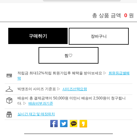
0
총 상품 금액
원
구매하기
장바구니
찜♡
적립금 최대12%적립 회원가입후 혜택을 받아보세요 ▷
회원등급별혜
택
빅앤조이 사이즈 기준표 ▷
사이즈선택요령
배송비 총 결제금액이 50,000원 미만시 배송비 2,500원이 청구됩니
다. ▷
배송비부과기준
실시간 재고 및 매장위치